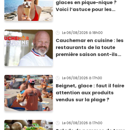
glaces en pique-nique ?
Voici l’astuce pour les
transporter facilement et
les conserver sans qu’elles
ne fondent !
Le 06/08/2026
à 18h00
Cauchemar en cuisine : les
restaurants de la toute
première saison sont-ils
encore ouverts ?
Le 06/08/2026
à 17h30
Beignet, glace : faut il faire
attention aux produits
vendus sur la plage ?
Le 06/08/2026
à 17h00