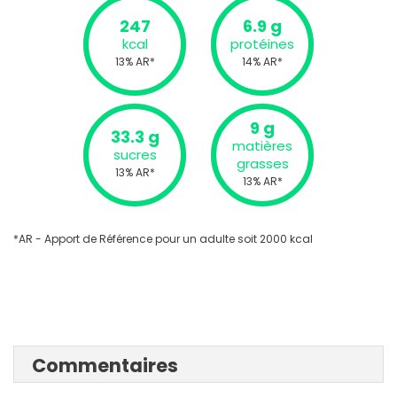
247
6.9 g
kcal
protéines
13% AR*
14% AR*
9 g
33.3 g
matières
sucres
grasses
13% AR*
13% AR*
*AR - Apport de Référence pour un adulte soit 2000 kcal
Commentaires