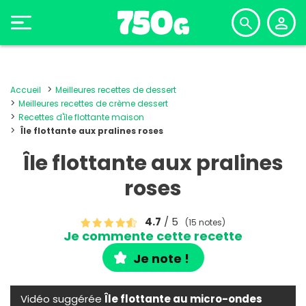
Accueil
Meilleures recettes de dessert
Meilleures recettes de crème dessert
Recettes d'île flottante maison
Île flottante aux pralines roses
Île flottante aux pralines
roses
4.7
/ 5
(15 notes)
Je commente cette recette
Je note !
Vidéo suggérée
Île flottante au micro-ondes