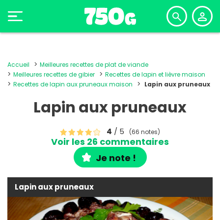
Accueil
Meilleures recettes de plat de viande
Meilleures recettes de gibier
Recettes de lapin et lièvre maison
Recettes de lapin aux pruneaux maison
Lapin aux pruneaux
Lapin aux pruneaux
4
/ 5
(66 notes)
Voir les 26 commentaires
Je note !
Lapin aux pruneaux