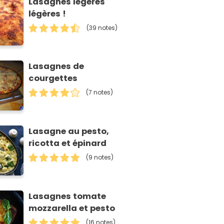
Lasagnes légères
légères !
(39 notes)
Lasagnes de
courgettes
(7 notes)
Lasagne au pesto,
ricotta et épinard
(9 notes)
Lasagnes tomate
mozzarella et pesto
(16 notes)