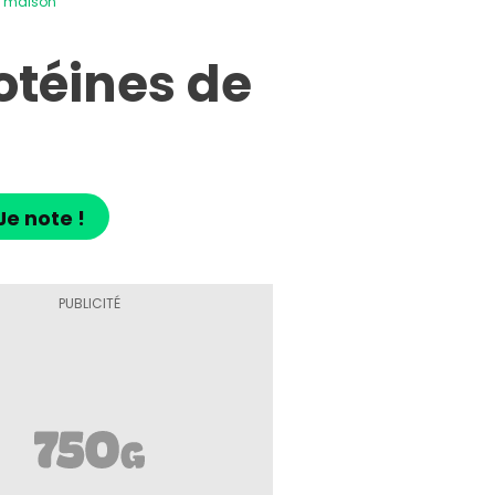
s maison
otéines de
Je note !