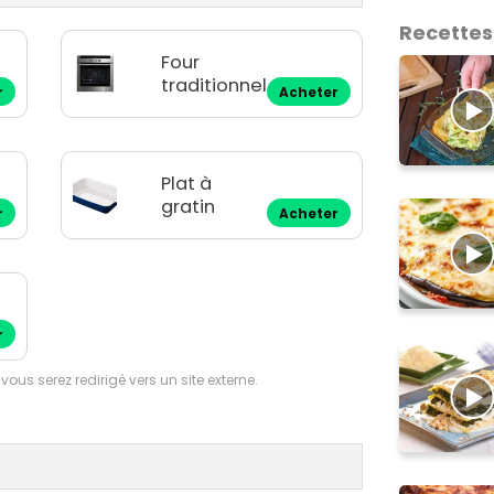
Recettes
Four
traditionnel
r
Acheter
Plat à
gratin
r
Acheter
r
 vous serez redirigé vers un site externe.