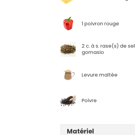
1 poivron rouge
2 c. à s. rase(s) de se
gomasio
Levure maltée
Poivre
Matériel