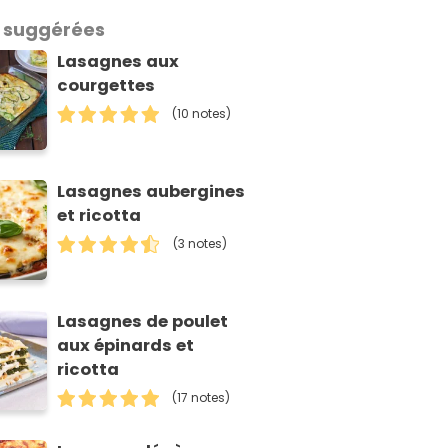
 suggérées
Lasagnes aux
courgettes
(10 notes)
Lasagnes aubergines
et ricotta
(3 notes)
Lasagnes de poulet
aux épinards et
ricotta
(17 notes)