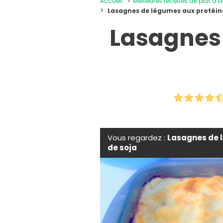
Accueil
Meilleures recettes de plat à 
Lasagnes de légumes aux protéine
Lasagnes 
Vous regardez :
Lasagnes de 
de soja