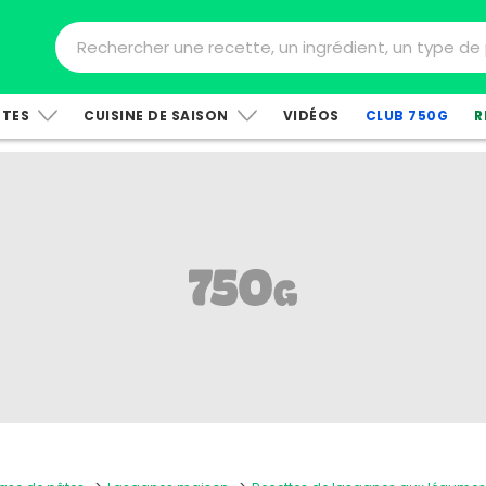
TTES
CUISINE DE SAISON
VIDÉOS
CLUB 750G
R