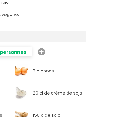
n bio
% végane.
 personnes
2 oignons
20 cl de crème de soja
es
150 g de soja