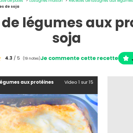
base de pâtes
Lasagnes maison
Recettes de lasagnes aux légume
s de soja
de légumes aux pr
soja
Je commente cette recette
4.3
/ 5
(19 notes)
légumes aux protéines
Video 1 sur 15