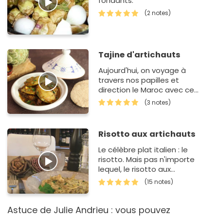
fondants.
(2 notes)
Tajine d'artichauts
Aujourd'hui, on voyage à
travers nos papilles et
direction le Maroc avec ce
délicieux tajine aux artichauts
(3 notes)
et citron confit. C'est un tajine
qui est…
Risotto aux artichauts
Le célèbre plat italien : le
risotto. Mais pas n'importe
lequel, le risotto aux
artichauts, un régal...
(15 notes)
Astuce de Julie Andrieu : vous pouvez