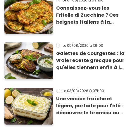
Le 01/08/2026
à 09h00
Connaissez-vous les
Fritelle di Zucchine ? Ces
beignets italiens à la
courgette prêts en 10 min
sont un pur délice !
Le 05/08/2026
à 12h00
Galettes de courgettes : la
vraie recette grecque pour
qu'elles tiennent enfin à la
cuisson
Le 03/08/2026
à 07h00
Une version fraîche et
légère, parfaite pour l'été :
découvrez le tiramisu au
citron de Viviana, la
gagnante de Top Chef !