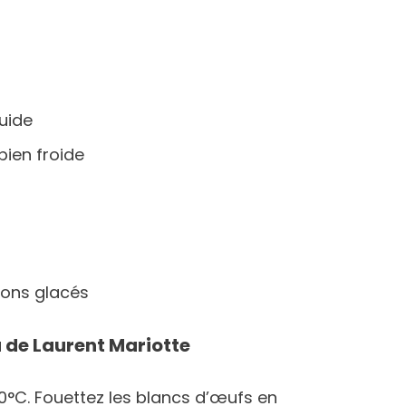
quide
bien froide
rons glacés
a de Laurent Mariotte
90°C. Fouettez les blancs d’œufs en