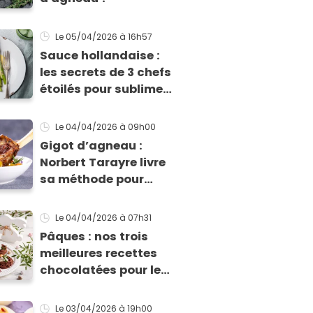
Le 05/04/2026
à 16h57
Sauce hollandaise :
les secrets de 3 chefs
étoilés pour sublimer
vos asperges
Le 04/04/2026
à 09h00
Gigot d’agneau :
Norbert Tarayre livre
sa méthode pour
obtenir une viande
fondante et bien
Le 04/04/2026
à 07h31
parfumée
Pâques : nos trois
meilleures recettes
chocolatées pour le
dessert !
Le 03/04/2026
à 19h00