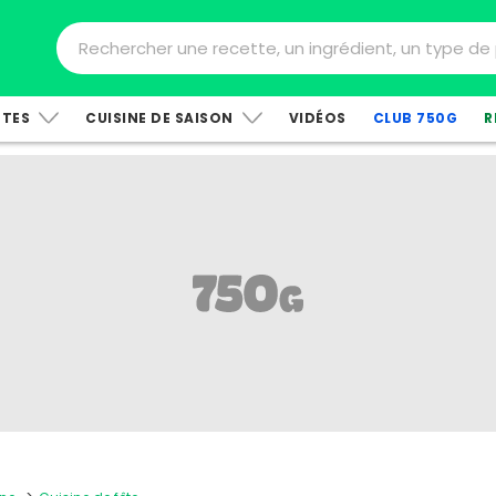
TTES
CUISINE DE SAISON
VIDÉOS
CLUB 750G
R