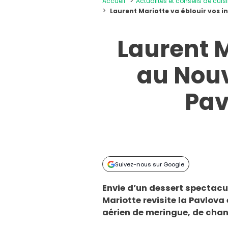
Accueil
Actualités et conseils de cuis
Laurent Mariotte va éblouir vos i
Laurent M
au Nouv
Pav
Suivez-nous sur Google
Envie d’un dessert spectacul
Mariotte revisite la Pavlov
aérien de meringue, de chan