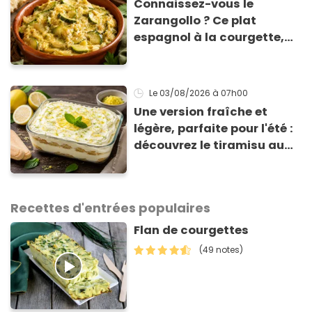
Connaissez-vous le
Zarangollo ? Ce plat
espagnol à la courgette,
prêt en 15 min pour moins
de 3 € !
Le 03/08/2026
à 07h00
Une version fraîche et
légère, parfaite pour l'été :
découvrez le tiramisu au
citron de Viviana, la
gagnante de Top Chef !
Recettes d'entrées populaires
Flan de courgettes
(49 notes)