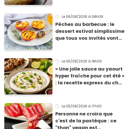
à base de pain rassis et de
tomates
Le 06/08/2026
à 08h09
Pêches au barbecue : le
dessert estival simplissime
que tous vos invités vont
vous réclamer
Le 05/08/2026
à 18h00
« Une jolie sauce au yaourt
hyper fraîche pour cet été »
: la recette express du chef
Éric Frechon pour
accompagner vos
grillades
Le 05/08/2026
à 17h00
Personne ne croira que
c'est de la pastèque : ce
"thon" vegan est