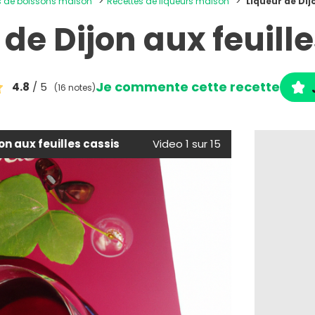
es de boissons maison
Recettes de liqueurs maison
Liqueur de Dij
 de Dijon aux feuille
Je commente cette recette
4.8
/ 5
(16 notes)
on aux feuilles cassis
Video 1 sur 15