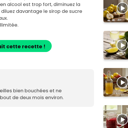
en alcool est trop fort, diminuez la
t diluez davantage le sirop de sucre
aux.
limitée.
ait cette recette !
illes bien bouchées et ne
out de deux mois environ.