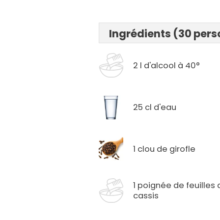
Ingrédients (30 per
2 l d'alcool à 40°
25 cl d'eau
1 clou de girofle
1 poignée de feuilles 
cassis