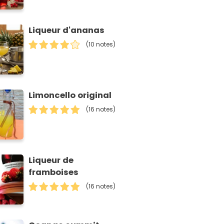
Liqueur d'ananas
(10 notes)
Limoncello original
(16 notes)
Liqueur de
framboises
(16 notes)