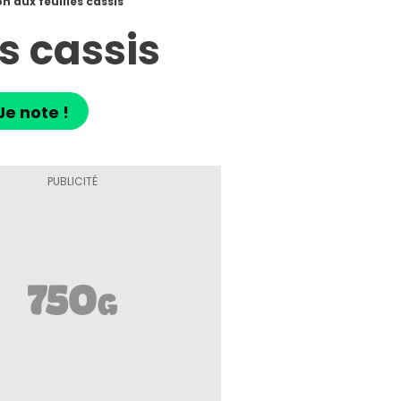
on aux feuilles cassis
s cassis
Je note !