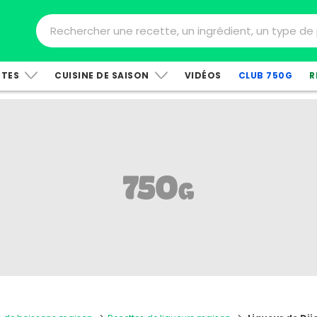
TTES
CUISINE DE SAISON
VIDÉOS
CLUB 750G
R