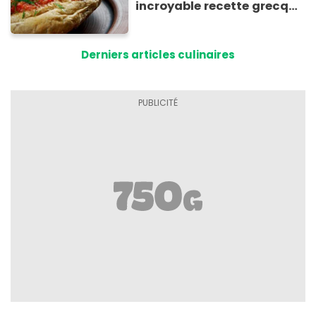
incroyable recette grecque
à base de pain rassis et de
tomates
Derniers articles culinaires