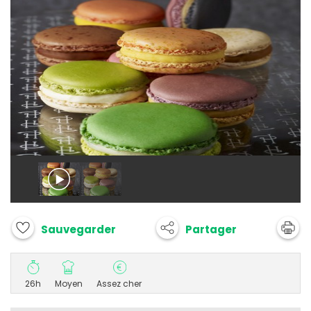
Partager
Sauvegarder
26h
Moyen
Assez cher