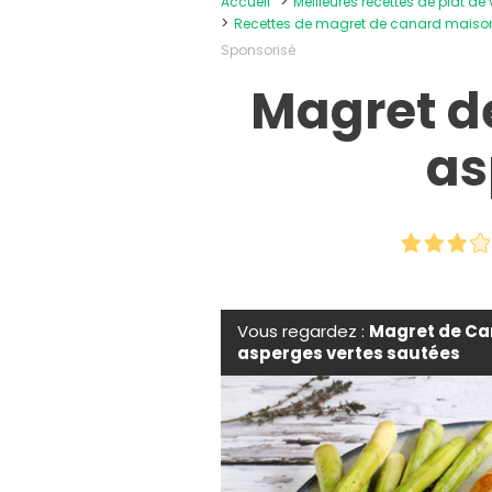
Accueil
Meilleures recettes de plat de
Recettes de magret de canard maiso
Sponsorisé
Magret d
as
Vous regardez :
Magret de Ca
asperges vertes sautées