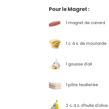
Pour le Magret :
1 magret de canard
1 c. à s. de moutarde
1 gousse d'ail
1 pâte feuilletée
2 c. à s. d'huile d'olive