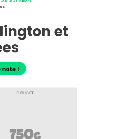
e canard maison
ées
ington et
ées
 note !