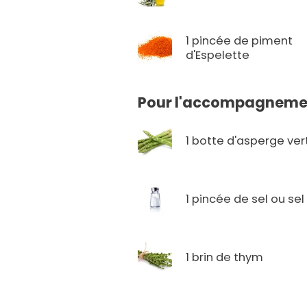
1 pincée de piment
d'Espelette
Pour l'accompagnemen
1 botte d'asperge ver
1 pincée de sel ou sel 
1 brin de thym