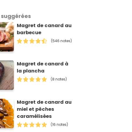
 suggérées
Magret de canard au
barbecue
(546 notes)
Magret de canard à
la plancha
(8 notes)
Magret de canard au
miel et pêches
caramélisées
(16 notes)