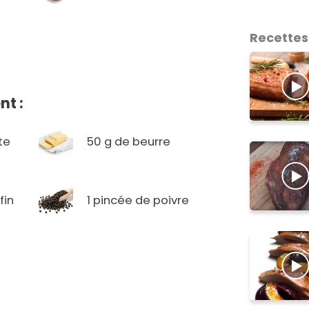
Recettes
t :
te
50 g de beurre
fin
1 pincée de poivre