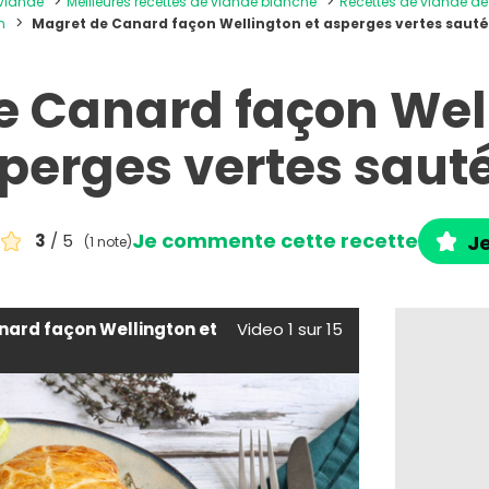
 viande
Meilleures recettes de viande blanche
Recettes de viande d
n
Magret de Canard façon Wellington et asperges vertes saut
e Canard façon Well
perges vertes saut
Je commente cette recette
3
/ 5
Je
(1 note)
nard façon Wellington et
Video 1 sur 15