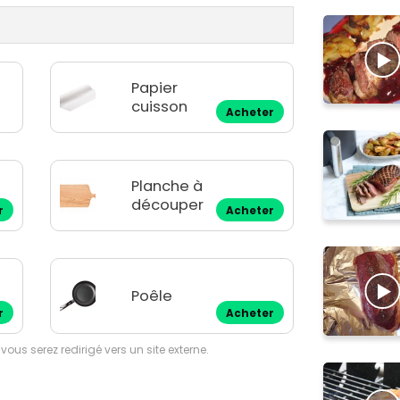
Papier
cuisson
Acheter
Planche à
découper
r
Acheter
Poêle
r
Acheter
 vous serez redirigé vers un site externe.