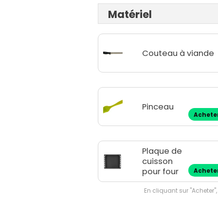
Matériel
Couteau à viande
Pinceau
Achete
Plaque de
cuisson
pour four
Achete
En cliquant sur "Acheter",