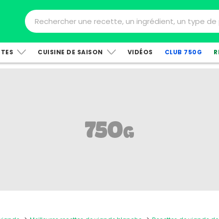
TTES
CUISINE DE SAISON
VIDÉOS
CLUB 750G
R