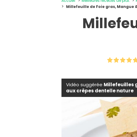
Accueil
Meilleures recettes de plat
Millefeuille de Foie gras, Mangue 
Millefe
Vidéo suggérée
Millefeuilles
aux crêpes dentelle nature