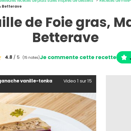
Meilleures recettes de plats salés inspirés de desserts
Recettes de mille
& Betterave
uille de Foie gras, 
Betterave
Je commente cette recette
4.8
/ 5
(15 notes)
 ganache vanille-tonka
Video 1 sur 15