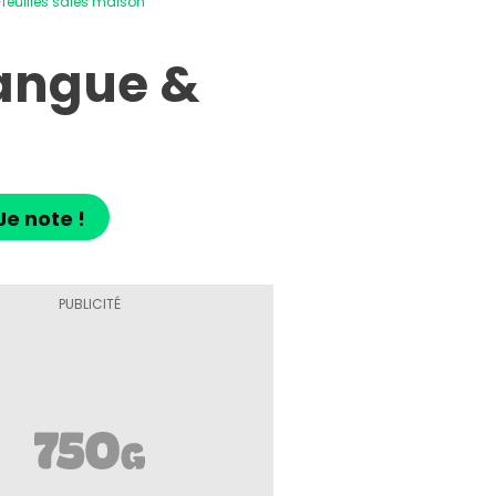
-feuilles salés maison
Mangue &
Je note !