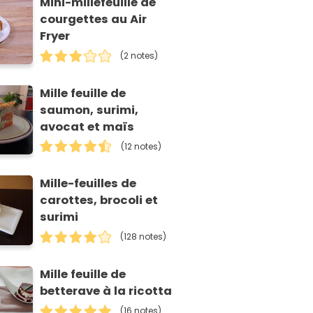
Mini-millefeuille de
courgettes au Air
Fryer
(2 notes)
Mille feuille de
saumon, surimi,
avocat et maïs
(12 notes)
Mille-feuilles de
carottes, brocoli et
surimi
(128 notes)
Mille feuille de
betterave à la ricotta
(16 notes)