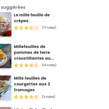
 suggérées
Le mille feuille de
crêpes.
(71 notes)
Millefeuilles de
pommes de terre
croustillantes au
parmesan
(14 notes)
Mille feuilles de
courgettes aux 2
fromages
(3 notes)