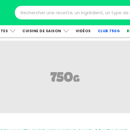
TTES
CUISINE DE SAISON
VIDÉOS
CLUB 750G
R