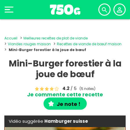
Accueil
Meilleures recettes de plat de viande
Viandes rouges maison
Recettes de viande de bœuf maison
Mini-Burger forestier à la joue de bœuf
Mini-Burger forestier à la
joue de bœuf
4.2
/ 5
(5 notes)
Je commente cette recette
Je note !
Vidéo suggérée
Hamburger suisse