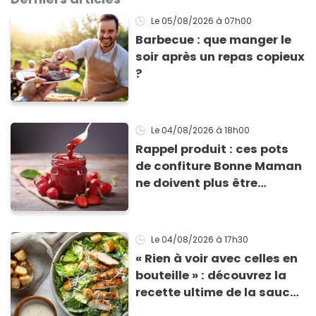
Le 05/08/2026
à 07h00
Barbecue : que manger le
soir après un repas copieux
?
Le 04/08/2026
à 18h00
Rappel produit : ces pots
de confiture Bonne Maman
ne doivent plus être
consommés en raison d'un
risque de présence de
morceaux de verre
Le 04/08/2026
à 17h30
« Rien à voir avec celles en
bouteille » : découvrez la
recette ultime de la sauce
César par un chef étoilé