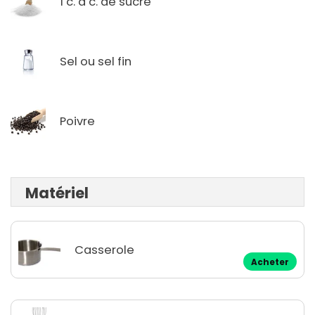
1 c. à c. de sucre
Sel ou sel fin
Poivre
Matériel
Casserole
Acheter