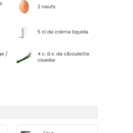
e
2 oeufs
5 cl de crème liquide
ge /
4 c. à s. de ciboulette
ciselée