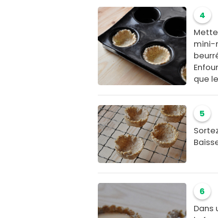
4
Mette
mini-m
beurr
Enfour
que le
5
Sorte
Baiss
6
Dans 