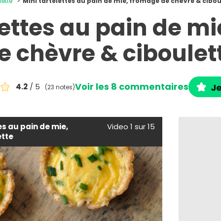
lette
Mini tartelettes au pain de mie, fromage de chèvre & cibou
lettes au pain de m
e chèvre & ciboulet
Voir les 8 commentaires
4.2
/ 5
Je
(23 notes)
es au pain de mie,
Video 1 sur 15
ette