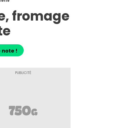
lette
ie, fromage
te
 note !