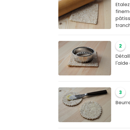
Etale
fineme
pâtiss
tranc
2
Détai
l'aid
3
Beurr