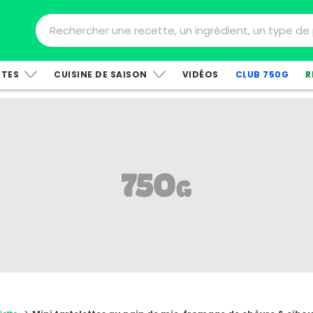
TTES
CUISINE DE SAISON
VIDÉOS
CLUB 750G
R