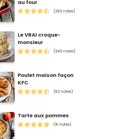
au four
(263 notes)
Le VRAI croque-
monsieur
(340 notes)
Poulet maison façon
KFC
(62 notes)
Tarte aux pommes
(1K notes)