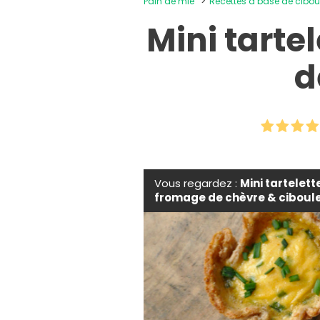
Pain de mie
Recettes à base de cibou
Mini tarte
d
Vous regardez :
Mini tartelett
fromage de chèvre & ciboul