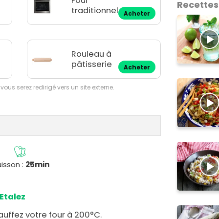
Four
Recettes
traditionnel
Acheter
u
Rouleau à
pâtisserie
Acheter
 vous serez redirigé vers un site externe.
isson :
25min
Etalez
auffez votre four à 200°C.