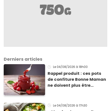
Derniers articles
Le 04/08/2026
à 18h00
Rappel produit : ces pots
de confiture Bonne Maman
ne doivent plus être
consommés en raison d'un
risque de présence de
morceaux de verre
Le 04/08/2026
à 17h30