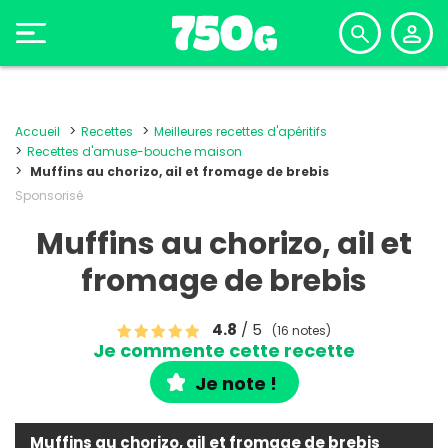
Accueil
Recettes
Meilleures recettes d'apéritifs
Recettes d'amuse-bouche maison
Muffins au chorizo, ail et fromage de brebis
Sponsorisé
Muffins au chorizo, ail et
fromage de brebis
4.8
/ 5
(16 notes)
Je commente cette recette
Je note !
Muffins au chorizo, ail et fromage de brebis