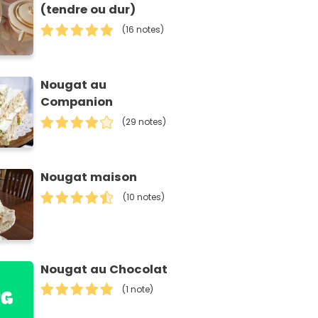
(tendre ou dur)
(16 notes)
Nougat au
Companion
(29 notes)
Nougat maison
(10 notes)
Nougat au Chocolat
(1 note)