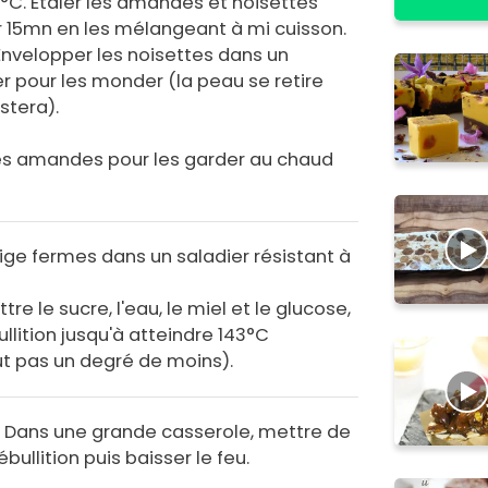
0°C. Etaler les amandes et noisettes
r 15mn en les mélangeant à mi cuisson.
 Envelopper les noisettes dans un
er pour les monder (la peau se retire
stera).
es amandes pour les garder au chaud
ige fermes dans un saladier résistant à
e le sucre, l'eau, le miel et le glucose,
lition jusqu'à atteindre 143°C
aut pas un degré de moins).
. Dans une grande casserole, mettre de
ébullition puis baisser le feu.