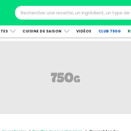
TTES
CUISINE DE SAISON
VIDÉOS
CLUB 750G
R