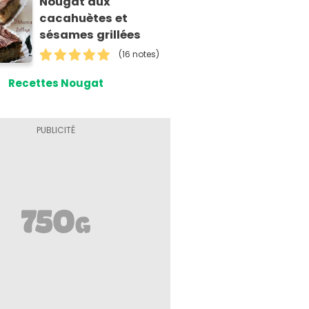
Nougat aux
cacahuètes et
sésames grillées
(16 notes)
Recettes Nougat