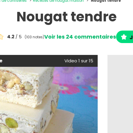
s de confiseries
Recettes de nougat maison
Nougat tendre
Nougat tendre
Voir les 24 commentaires
4.2
/ 5
J
(103 notes)
e
Video 1 sur 15