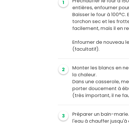
Préchauffer le four à 15
1
entières, enfourner pou
Baisser le four à 100°C.
torchon sec et les frott
facilement, mais il en re
Enfourner de nouveau l
(facultatif).
Monter les blancs en ne
2
la chaleur.
Dans une casserole, mettr
porter doucement à ébul
(très important, il ne f
Préparer un bain-marie
3
l'eau à chauffer jusqu'à 