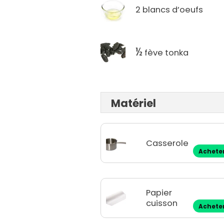
2 blancs d’oeufs
½
fève tonka
Matériel
Casserole
Achete
Papier
cuisson
Achete