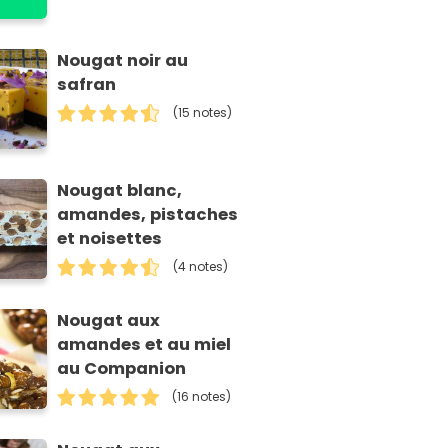
Nougat noir au
safran
(15 notes)
Nougat blanc,
amandes, pistaches
et noisettes
(4 notes)
Nougat aux
amandes et au miel
au Companion
(16 notes)