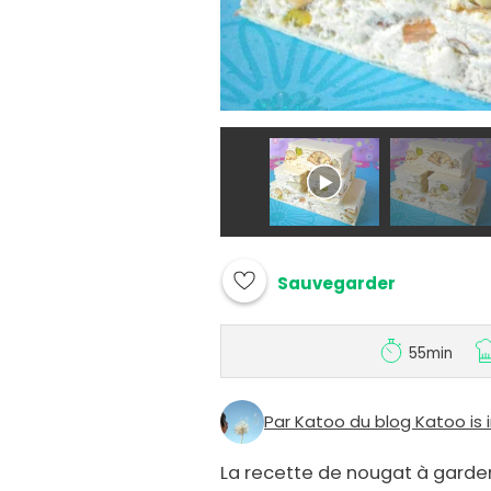
Sauvegarder
55min
Par Katoo du blog Katoo is 
La recette de nougat à garder