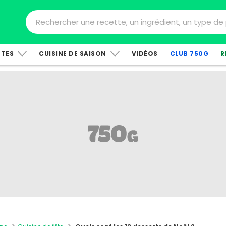
TTES
CUISINE DE SAISON
VIDÉOS
CLUB 750G
R