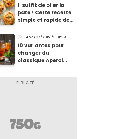
Il suffit de plier la
pâte ! Cette recette
simple et rapide de
feuilletés va vous
sauver pour l’apéritif
Le 24/07/2019
à 10h38
de Noël
10 variantes pour
changer du
classique Aperol
Spritz