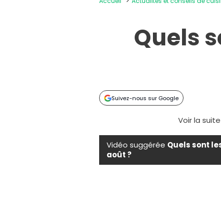
Accueil
Actualités et conseils de cuis
Quels s
Suivez-nous sur Google
Voir la suit
Vidéo suggérée
Quels sont le
août ?