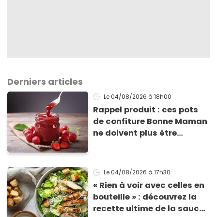
Derniers articles
Le 04/08/2026
à 18h00
Rappel produit : ces pots
de confiture Bonne Maman
ne doivent plus être
consommés en raison d'un
risque de présence de
morceaux de verre
Le 04/08/2026
à 17h30
« Rien à voir avec celles en
bouteille » : découvrez la
recette ultime de la sauce