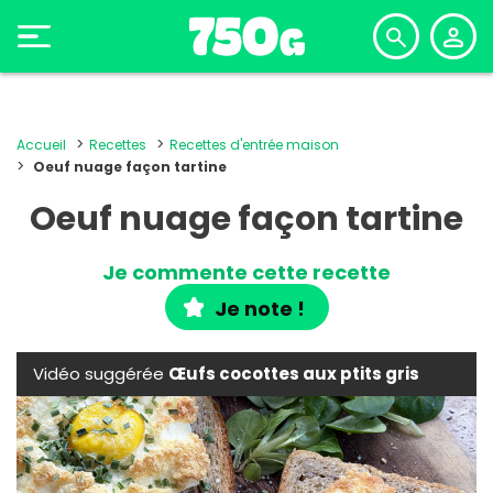
Accueil
Recettes
Recettes d'entrée maison
Oeuf nuage façon tartine
Oeuf nuage façon tartine
Je commente cette recette
Je note !
Vidéo suggérée
Œufs cocottes aux ptits gris