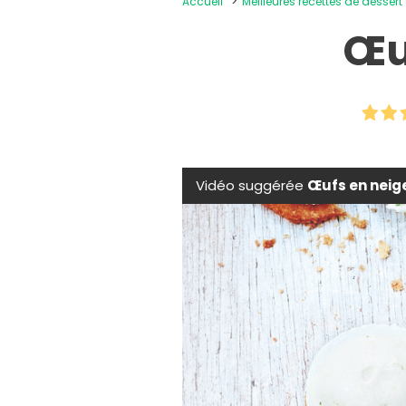
Accueil
Meilleures recettes de dessert
Œu
Vidéo suggérée
Œufs en neig