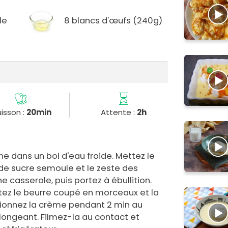
le
8 blancs d'œufs (240g)
isson :
20min
Attente :
2h
ne dans un bol d'eau froide. Mettez le
g de sucre semoule et le zeste des
casserole, puis portez à ébullition.
outez le beurre coupé en morceaux et la
sionnez la crème pendant 2 min au
longeant. Filmez-la au contact et