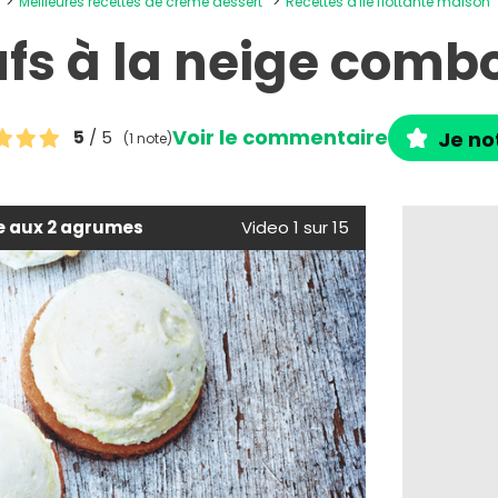
Meilleures recettes de crème dessert
Recettes d'île flottante maison
fs à la neige comb
Voir le commentaire
5
/ 5
Je no
(1 note)
e aux 2 agrumes
Video 1 sur 15