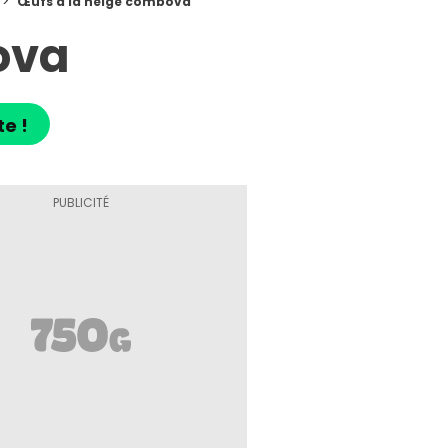
Œufs à la neige combova
ova
te !