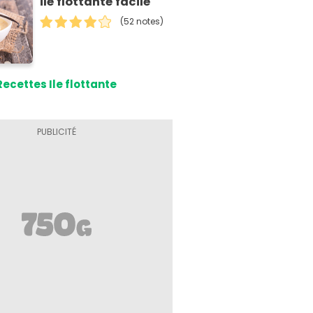
Île flottante facile
(52 notes)
Recettes Ile flottante