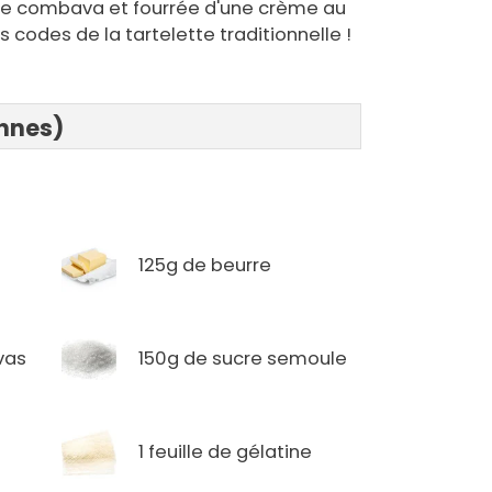
de combava et fourrée d'une crème au
es codes de la tartelette traditionnelle !
onnes)
125g de beurre
vas
150g de sucre semoule
1 feuille de gélatine