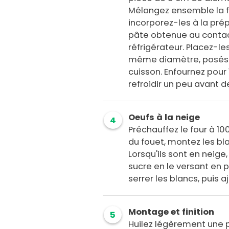
Mélangez ensemble la fa
incorporez-les à la prépa
pâte obtenue au contact 
réfrigérateur. Placez-l
même diamètre, posés 
cuisson. Enfournez pour 1
refroidir un peu avant 
Oeufs à la neige
4
Préchauffez le four à 10
du fouet, montez les b
Lorsqu'ils sont en neig
sucre en le versant en 
serrer les blancs, puis
Montage et finition
5
Huilez légèrement une p