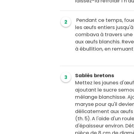
laissez-la refroidir 1 h a
Pendant ce temps, foue
2
les œufs entiers jusqu'à 
combava à travers une
aux œufs blanchis. Reve
à ébullition, en remuant
Sablés bretons
3
Mettez les jaunes d'œuf
ajoutant le sucre semo
mélange blanchisse. Ajout
maryse pour qu'il devi
délicatement aux œufs b
(th. 5). A l'aide d'un ro
d'épaisseur environ. Dé
pièce de 8 cm de diamè