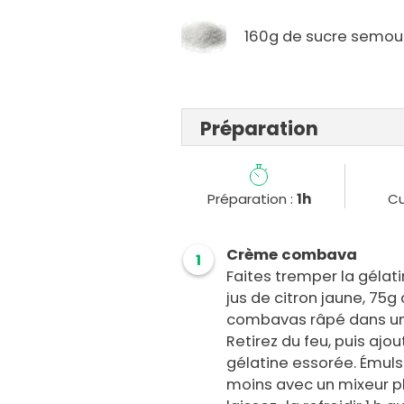
160g de sucre semou
Préparation
Préparation :
1h
Cu
Crème combava
1
Faites tremper la gélati
jus de citron jaune, 75
combavas râpé dans une 
Retirez du feu, puis aj
gélatine essorée. Émul
moins avec un mixeur p