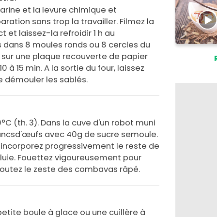
rine et la levure chimique et
ration sans trop la travailler. Filmez la
et laissez-la refroidir 1 h au
es dans 8 moules ronds ou 8 cercles du
sur une plaque recouverte de papier
0 à 15 min. A la sortie du four, laissez
de démouler les sablés.
0°C (th. 3). Dans la cuve d'un robot muni
lancsd'œufs avec 40g de sucre semoule.
e, incorporez progressivement le reste de
pluie. Fouettez vigoureusement pour
 ajoutez le zeste des combavas râpé.
etite boule à glace ou une cuillère à