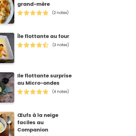
grand-mère
(2 notes)
Île flottante au four
(3 notes)
Ile flottante surprise
au Micro-ondes
(4 notes)
Œufs à la neige
faciles au
Companion