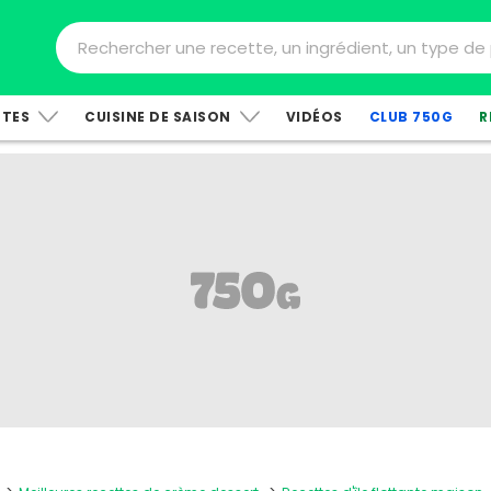
TTES
CUISINE DE SAISON
VIDÉOS
CLUB 750G
R