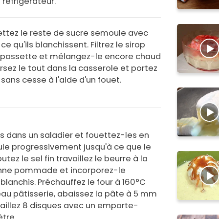
u réfrigérateur.
ttez le reste de sucre semoule avec
ce qu'ils blanchissent. Filtrez le sirop
 passette et mélangez-le encore chaud
rsez le tout dans la casserole et portez
 sans cesse à l'aide d'un fouet.
s dans un saladier et fouettez-les en
ule progressivement jusqu'à ce que le
ez le sel fin travaillez le beurre à la
enne pommade et incorporez-le
lanchis. Préchauffez le four à 160°C
uleau pâtisserie, abaissez la pâte à 5 mm
taillez 8 disques avec un emporte-
tre.