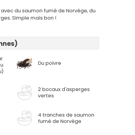
ée avec du saumon fumé de Norvège, du
ges. Simple mais bon !
onnes)
ur
Du poivre
du
u)
2 bocaux d'asperges
vertes
4 tranches de saumon
fumé de Norvège