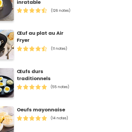
inratable
(126 notes)
Œuf au plat au Air
Fryer
(11 notes)
Œufs durs
traditionnels
(55 notes)
Oeufs mayonnaise
(14 notes)