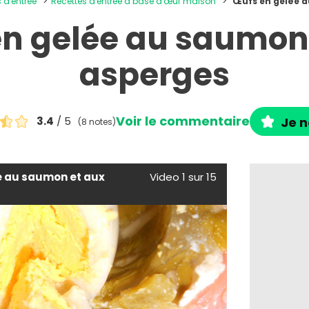
s d'entrée
Recettes d'entrée à base d'œuf maison
Œufs en gelée 
n gelée au saumon
asperges
Voir le commentaire
3.4
/ 5
Je n
(8 notes)
e au saumon et aux
Video 1 sur 15