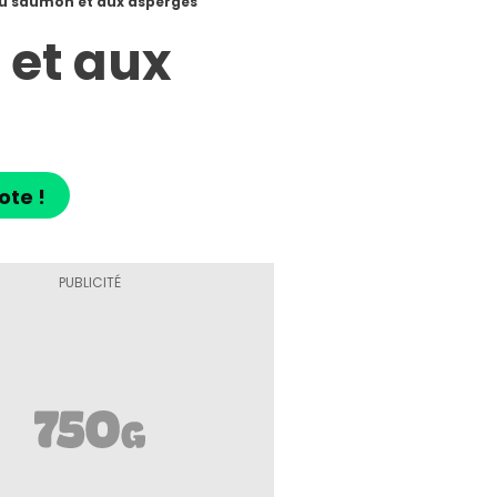
au saumon et aux asperges
 et aux
ote !