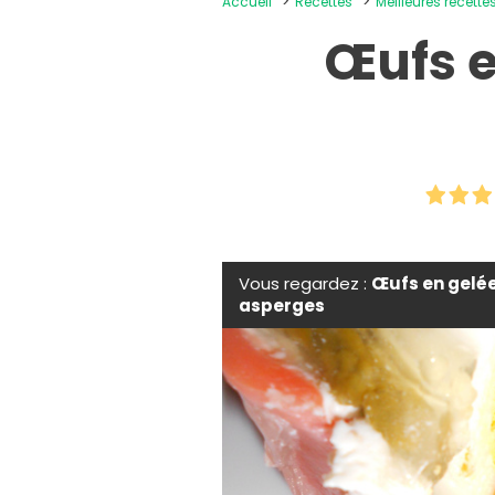
Accueil
Recettes
Meilleures recette
Œufs e
Vous regardez :
Œufs en gelé
asperges