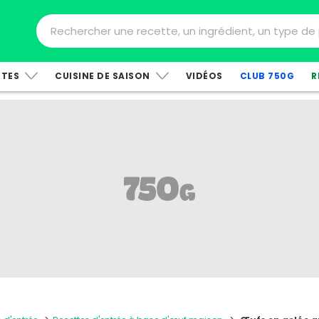
TTES
CUISINE DE SAISON
VIDÉOS
CLUB 750G
R