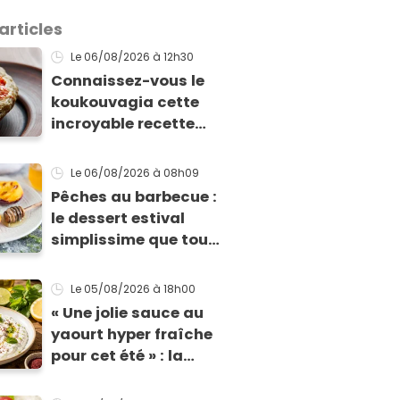
articles
Le 06/08/2026
à 12h30
Connaissez-vous le
koukouvagia cette
incroyable recette
grecque à base de
pain rassis et de
Le 06/08/2026
à 08h09
tomates
Pêches au barbecue :
le dessert estival
simplissime que tous
vos invités vont vous
réclamer
Le 05/08/2026
à 18h00
« Une jolie sauce au
yaourt hyper fraîche
pour cet été » : la
recette express du
chef Éric Frechon