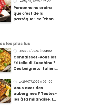
Le 05/08/2026
à 17h00
pour accompagner
Personne ne croira
vos grillades
que c'est de la
pastèque : ce "thon"
vegan est
totalement bluffant
es les plus lus
Le 01/08/2026
à 09h00
Connaissez-vous les
Fritelle di Zucchine ?
Ces beignets italiens
à la courgette prêts
en 10 min sont un pur
Le 29/07/2026
à 09h00
délice !
Vous avez des
aubergines ? Testez-
les à la milanaise, la
version panée et