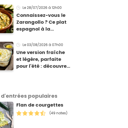
dorée qui change du
Le 28/07/2026
à 12h00
gratin classique
Connaissez-vous le
Zarangollo ? Ce plat
espagnol à la
courgette, prêt en 15
min pour moins de 3
Le 03/08/2026
à 07h00
€ !
Une version fraîche
et légère, parfaite
pour l'été : découvrez
le tiramisu au citron
de Viviana, la
gagnante de Top
Chef !
 d'entrées populaires
Flan de courgettes
(49 notes)