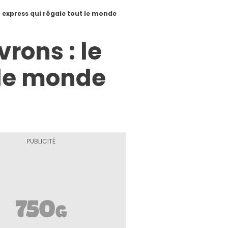
t express qui régale tout le monde
rons : le
 le monde