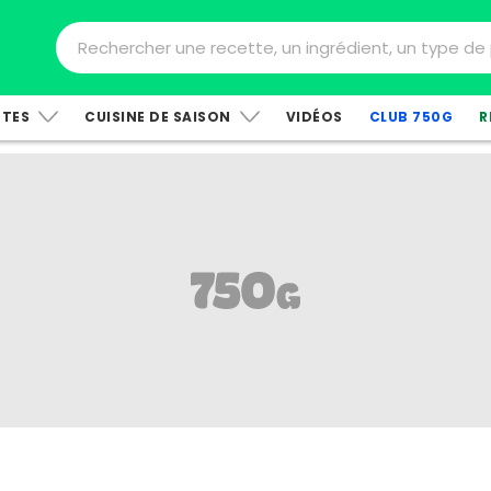
TTES
CUISINE DE SAISON
VIDÉOS
CLUB 750G
R