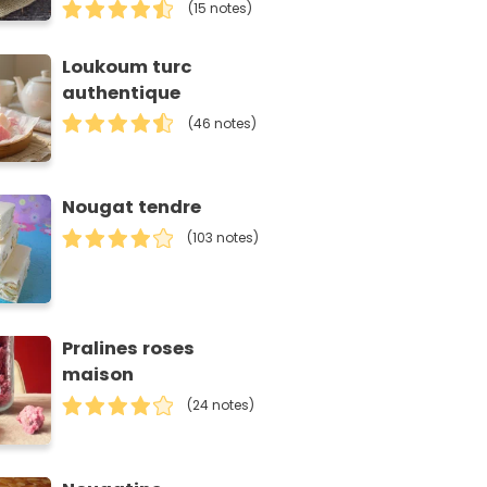
(15 notes)
Loukoum turc
authentique
(46 notes)
Nougat tendre
(103 notes)
Pralines roses
maison
(24 notes)