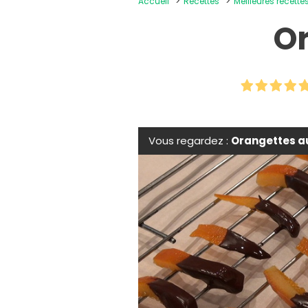
Accueil
Recettes
Meilleures recette
Or
Vous regardez :
Orangettes a