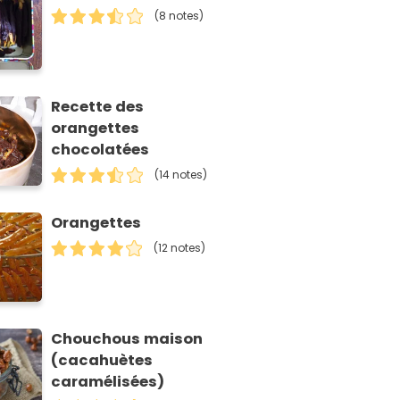
(8 notes)
Recette des
orangettes
chocolatées
(14 notes)
Orangettes
(12 notes)
Chouchous maison
(cacahuètes
caramélisées)