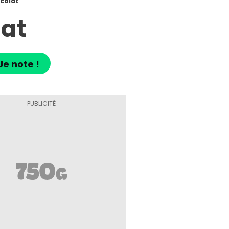
colat
lat
Je note !