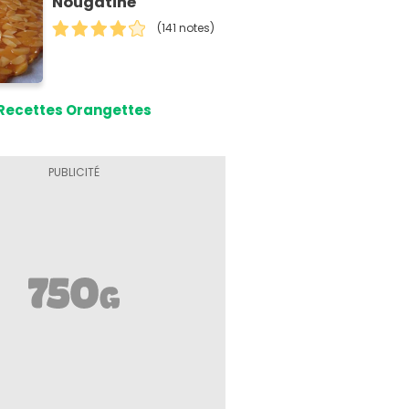
Nougatine
(141 notes)
Recettes Orangettes