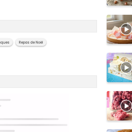
âques
Repas de Noël