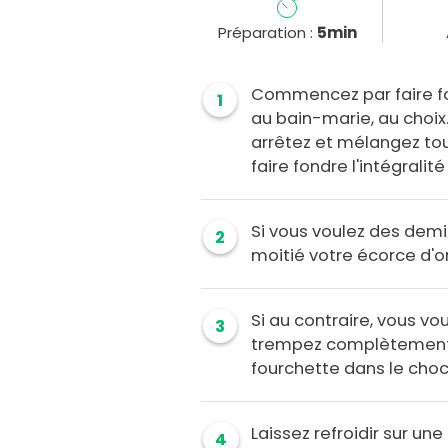
Préparation :
5min
Commencez par faire f
1
au bain-marie, au choix
arrêtez et mélangez tou
faire fondre l'intégralit
Si vous voulez des dem
2
moitié votre écorce d'o
Si au contraire, vous v
3
trempez complètement v
fourchette dans le choc
Laissez refroidir sur un
4