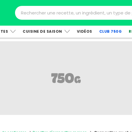
TTES
CUISINE DE SAISON
VIDÉOS
CLUB 750G
R