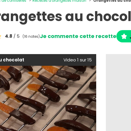
s de confiseries
Recettes d'orangettes maison
Orangettes au cho
angettes au choco
Je commente cette recette
4.8
/ 5
(16 notes)
u chocolat
Video 1 sur 15