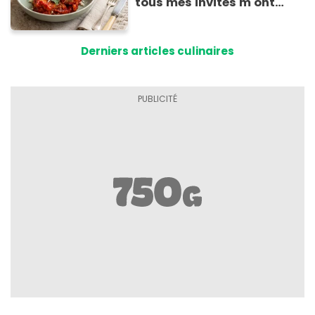
tous mes invités m'ont
supplié d'avoir la recette !
Derniers articles culinaires