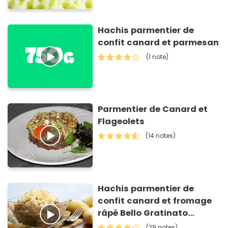
Hachis parmentier de
confit canard et parmesan
(1 note)
Parmentier de Canard et
Flageolets
(14 notes)
Hachis parmentier de
confit canard et fromage
râpé Bello Gratinato
Giovanni Ferrari
(29 notes)