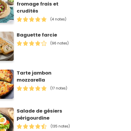
fromage frais et
crudités
(4 notes)
Baguette farcie
(96 notes)
Tarte jambon
mozzarella
(17 notes)
Salade de gésiers
périgourdine
(135 notes)