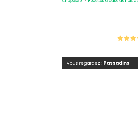
Chapelure
Recettes à base de noix 
Vous regardez :
Passadins