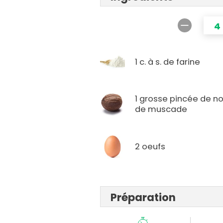
4
1 c. à s. de farine
1 grosse pincée de no
de muscade
2 oeufs
Préparation