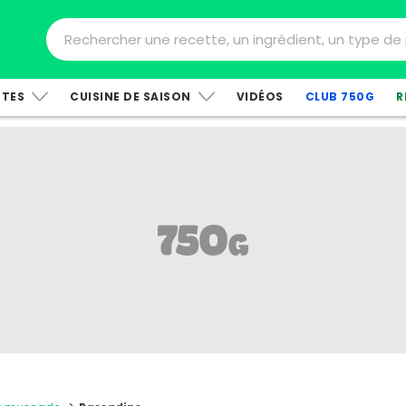
TTES
CUISINE DE SAISON
VIDÉOS
CLUB 750G
R