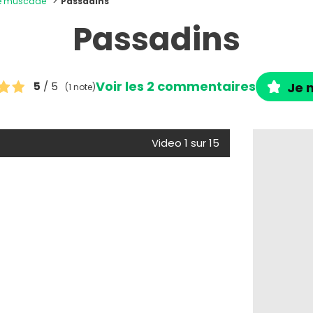
de muscade
Passadins
Passadins
Voir les 2 commentaires
5
/ 5
Je n
(1 note)
Video 1 sur 15