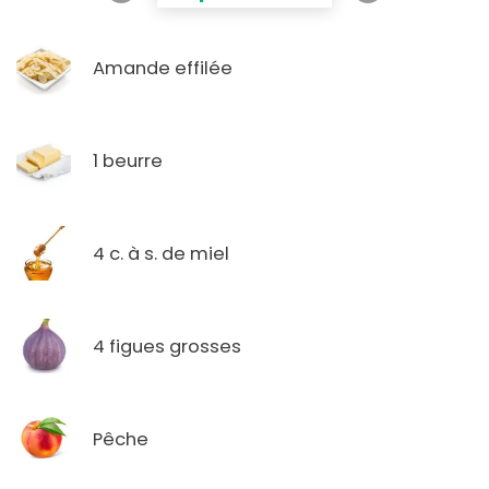
Amande effilée
1 beurre
4 c. à s. de miel
4 figues grosses
Pêche