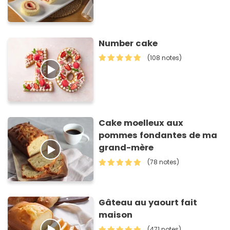
Number cake
(108 notes)
Cake moelleux aux
pommes fondantes de ma
grand-mère
(78 notes)
Gâteau au yaourt fait
maison
(471 notes)