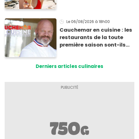
transporter facilement et
les conserver sans qu’elles
ne fondent !
Le 06/08/2026
à 18h00
Cauchemar en cuisine : les
restaurants de la toute
première saison sont-ils
encore ouverts ?
Derniers articles culinaires