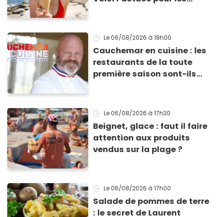
transporter facilement et
les conserver sans qu’elles
ne fondent !
Le 06/08/2026
à 18h00
Cauchemar en cuisine : les
restaurants de la toute
première saison sont-ils
encore ouverts ?
Le 06/08/2026
à 17h30
Beignet, glace : faut il faire
attention aux produits
vendus sur la plage ?
Le 06/08/2026
à 17h00
Salade de pommes de terre
: le secret de Laurent