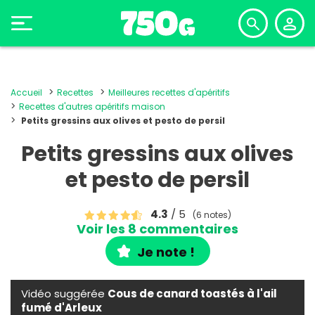
Accueil
Recettes
Meilleures recettes d'apéritifs
Recettes d'autres apéritifs maison
Petits gressins aux olives et pesto de persil
Petits gressins aux olives
et pesto de persil
4.3
/ 5
(6 notes)
Voir les 8 commentaires
Je note !
Vidéo suggérée
Cous de canard toastés à l'ail
fumé d'Arleux