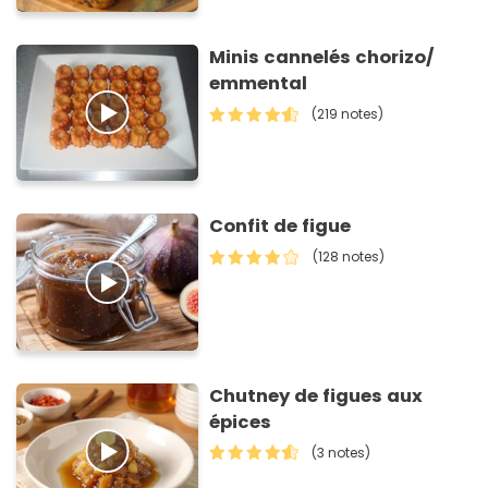
Minis cannelés chorizo/
emmental
(219 notes)
Confit de figue
(128 notes)
Chutney de figues aux
épices
(3 notes)