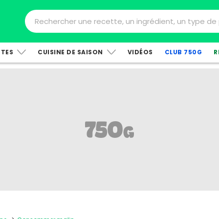
TTES
CUISINE DE SAISON
VIDÉOS
CLUB 750G
R