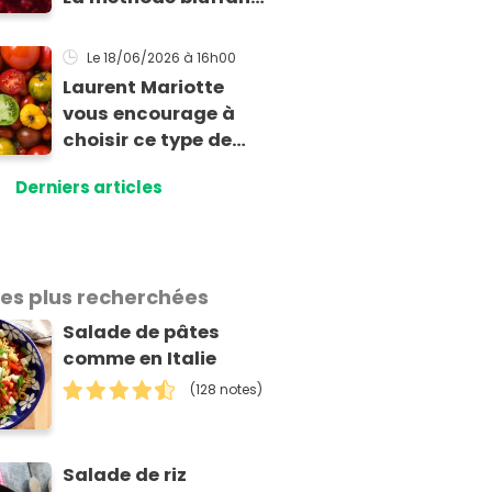
au micro-ondes pour
tartiner vos
Le 18/06/2026
à 16h00
framboises ce matin
Laurent Mariotte
vous encourage à
choisir ce type de
tomates si vous
Derniers articles
voulez vraiment vous
régaler !
les plus recherchées
Salade de pâtes
comme en Italie
(128 notes)
Salade de riz