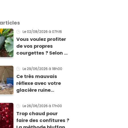
articles
Le 02/08/2026
à 07h16
Vous voulez profiter
de vos propres
courgettes ? Selon ce
jardinier, il est encore
temps de les planter
Le 29/06/2026
à 18h00
pour les récolter dès
Ce très mauvais
la fin de l’été !
réflexe avec votre
glacière ruine
totalement la
fraîcheur de vos
Le 26/06/2026
à 17h00
aliments et boissons
Trop chaud pour
faire des confitures ?
La méthode bluffante