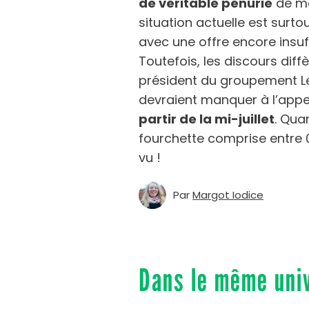
de véritable pénurie
de me
situation actuelle est surto
avec une offre encore insu
Toutefois, les discours diffè
président du groupement L
devraient manquer à l’ap
partir de la mi-juillet
. Qua
fourchette comprise entre 0
vu !
Par
Margot Iodice
Dans le même uni