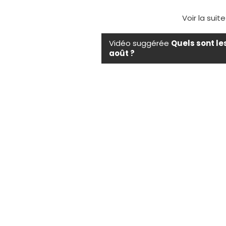
Voir la suit
Vidéo suggérée
Quels sont le
août ?