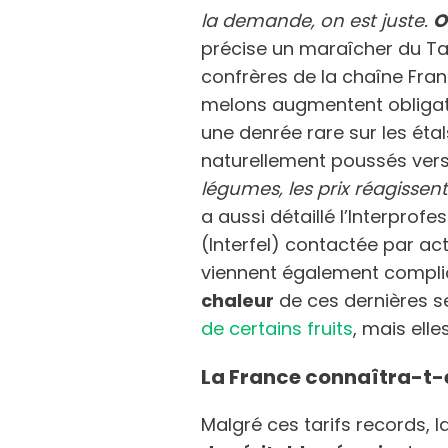
la demande, on est juste.
O
précise un maraîcher du T
confrères de la chaîne Fran
melons augmentent obligat
une denrée rare sur les étals
naturellement poussés vers
légumes, les prix réagissent
a aussi détaillé l’Interprofe
(Interfel) contactée par ac
viennent également compliqu
chaleur
de ces dernières s
de certains fruits
, mais elle
La France connaîtra-t-e
Malgré ces tarifs records, 