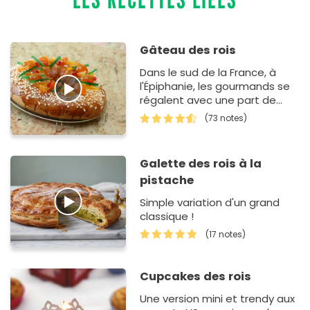
Gâteau des rois
Dans le sud de la France, à
l'Épiphanie, les gourmands se
régalent avec une part de
gâteau des rois. Dans la
(73 notes)
recette de cette brioche rev…
Galette des rois à la
pistache
Simple variation d'un grand
classique !
(17 notes)
Cupcakes des rois
Une version mini et trendy aux