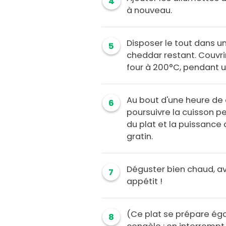
4
à nouveau.
Disposer le tout dans u
5
cheddar restant. Couvrir
four à 200°C, pendant u
Au bout d'une heure de 
6
poursuivre la cuisson pe
du plat et la puissance d
gratin.
Déguster bien chaud, a
7
appétit !
(Ce plat se prépare éga
8