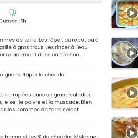
Cuisson :
1h
ommes de terre. Les râper, au robot ou à
ille à gros trous. Les rincer à l'eau
her rapidement dans un torchon.
 oignons. Râper le cheddar.
erre râpées dans un grand saladier,
 le sel, le poivre et la muscade. Bien
es les pommes de terre soient
.
de bacon et les ¾ du cheddar. Mélanger