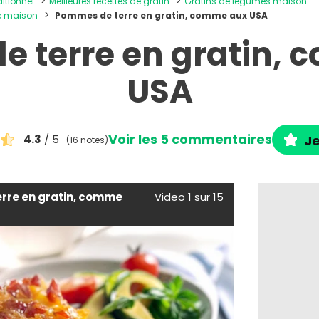
ditionnel
Meilleures recettes de gratin
Gratins de légumes maison
re maison
Pommes de terre en gratin, comme aux USA
 terre en gratin,
USA
Voir les 5 commentaires
4.3
/ 5
Je
(16 notes)
rre en gratin, comme
Video 1 sur 15