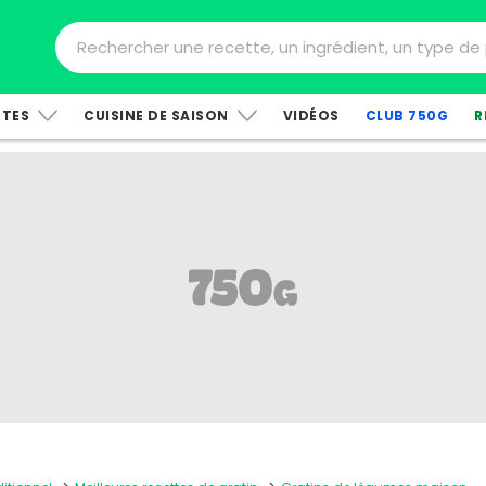
TTES
CUISINE DE SAISON
VIDÉOS
CLUB 750G
R