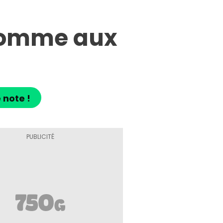
 comme aux
 note !