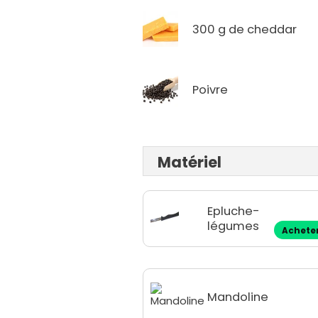
300 g de cheddar
Poivre
Matériel
Epluche-
légumes
Achete
Mandoline