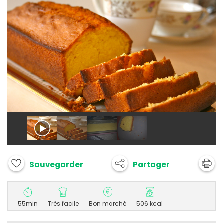
Partager
Sauvegarder
55min
Très facile
Bon marché
506 kcal