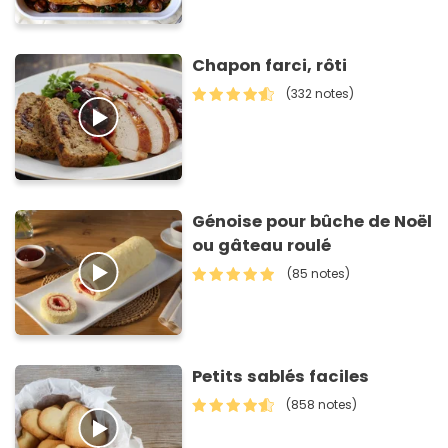
Chapon farci, rôti
(332 notes)
Génoise pour bûche de Noël
ou gâteau roulé
(85 notes)
Petits sablés faciles
(858 notes)