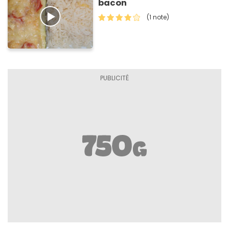
bacon
(1 note)