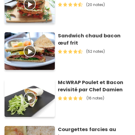
(20 notes)
Sandwich chaud bacon
œuf frit
(52 notes)
McWRAP Poulet et Bacon
revisité par Chef Damien
(16 notes)
Courgettes farcies au