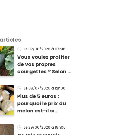
articles
Le 02/08/2026
à 07h16
Vous voulez profiter
de vos propres
courgettes ? Selon ce
jardinier, il est encore
temps de les planter
Le 08/07/2026
à 12h00
pour les récolter dès
Plus de 5 euros :
la fin de l’été !
pourquoi le prix du
melon est-il si
exorbitant en ce
début de saison
Le 29/06/2026
à 18h00
estivale ?