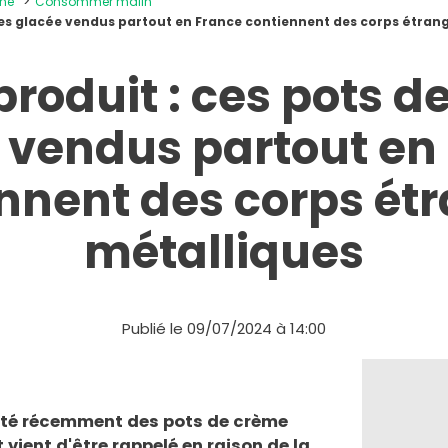
ine
Consommer malin
mes glacée vendus partout en France contiennent des corps étran
produit : ces pots d
 vendus partout en
nnent des corps ét
métalliques
Publié le 09/07/2024 à 14:00
heté récemment des pots de crème
t vient d'être rappelé en raison de la