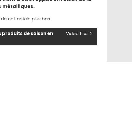
 métalliques.
e de cet article plus bas
s produits de saison en
Video 1 sur 2