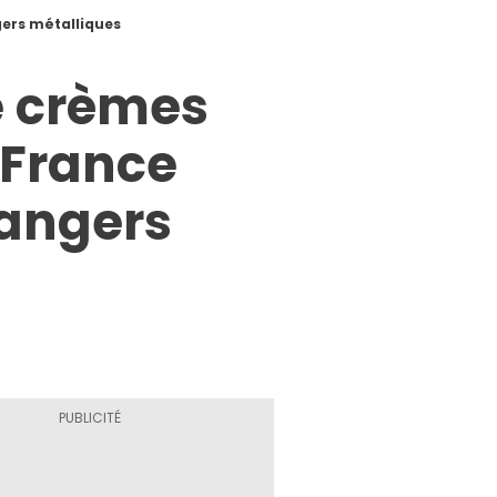
gers métalliques
e crèmes
 France
rangers