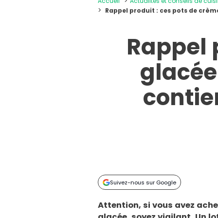
Accueil
Actualités et conseils de cuis
Rappel produit : ces pots de crè
Rappel 
glacée
contie
Suivez-nous sur Google
Attention, si vous avez ac
glacée, soyez vigilant. Un lo