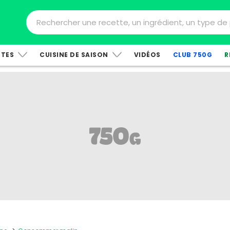
TTES
CUISINE DE SAISON
VIDÉOS
CLUB 750G
R