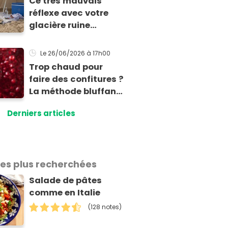
Ce très mauvais
réflexe avec votre
glacière ruine
totalement la
fraîcheur de vos
Le 26/06/2026
à 17h00
aliments et boissons
Trop chaud pour
faire des confitures ?
La méthode bluffante
au micro-ondes pour
Derniers articles
tartiner vos
framboises ce matin
les plus recherchées
Salade de pâtes
comme en Italie
(128 notes)