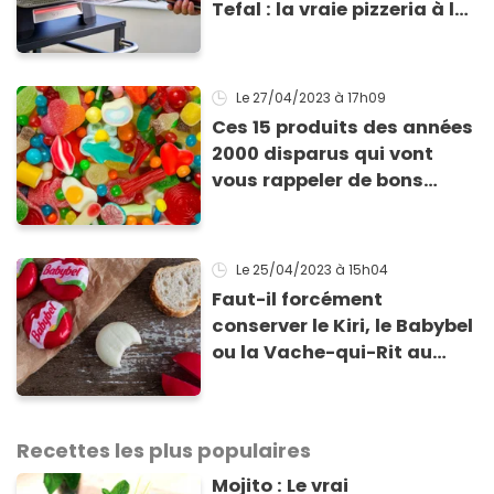
Tefal : la vraie pizzeria à la
maison ?
Le 27/04/2023
à 17h09
Ces 15 produits des années
2000 disparus qui vont
vous rappeler de bons
souvenirs
Le 25/04/2023
à 15h04
Faut-il forcément
conserver le Kiri, le Babybel
ou la Vache-qui-Rit au
réfrigérateur ?
Recettes les plus populaires
Mojito : Le vrai