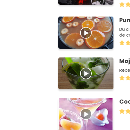
Pun
Du c
de ca
Moj
Recet
Coc