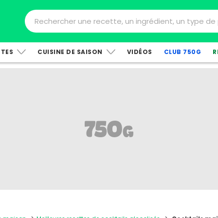
TTES
CUISINE DE SAISON
VIDÉOS
CLUB 750G
R