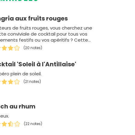
gria aux fruits rouges
eurs de fruits rouges, vous cherchez une
tte conviviale de cocktail pour tous vos
ements festifs ou vos apéritifs ? Cette
ria e…
(20 notes)
tail 'Soleil à l'Antillaise'
éro plein de soleil.
(21 notes)
ch au rhum
ieux.
(22 notes)