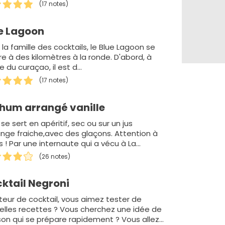
(17 notes)
e Lagoon
la famille des cocktails, le Blue Lagoon se
re à des kilomètres à la ronde. D'abord, à
e du curaçao, il est d…
(17 notes)
rhum arrangé vanille
se sert en apéritif, sec ou sur un jus
ange fraiche,avec des glaçons. Attention à
s ! Par une internaute qui a vécu à La
on...
(26 notes)
ktail Negroni
eur de cocktail, vous aimez tester de
elles recettes ? Vous cherchez une idée de
son qui se prépare rapidement ? Vous allez…