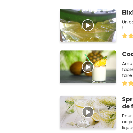
Eli
Un co
!
Coc
Amat
facil
faire
l'occ
Spr
de 
Pour 
origi
lique