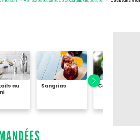
ns maison
Meilleures recettes de cocktails alcoolisés
Cocktails mai
ails au
Sangrias
Caïpirinha
ni
MMANDÉES