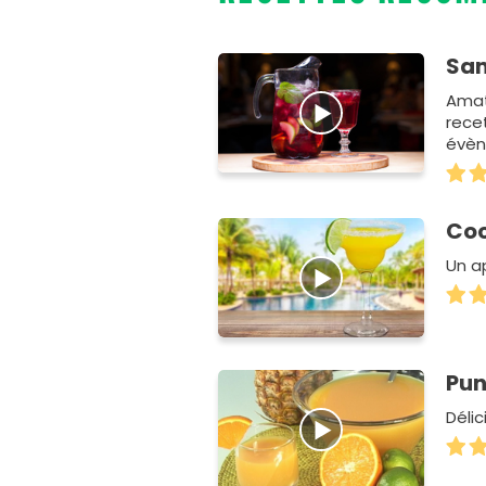
San
Amat
rece
évèn
sang
Cock
Un ap
Pun
Délic