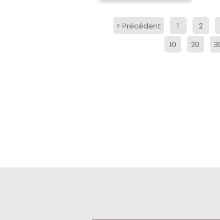
<
Précédent
1
2
10
20
3