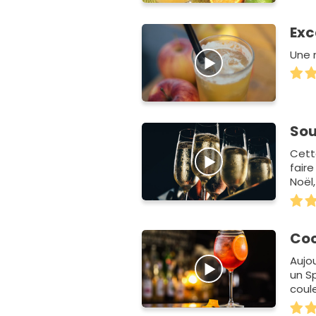
Exc
Une 
Sou
Cett
faire
Noël,
bonn
Coc
Aujo
un S
coul