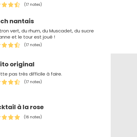
(17 notes)
ch nantais
itron vert, du rhum, du Muscadet, du sucre
nne et le tour est joué !
(17 notes)
ito original
te pas très difficile à faire.
(17 notes)
ktail à la rose
(16 notes)