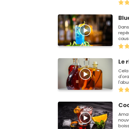
Blu
Dans 
repè
caus
Le 
Cela 
d'or
l'abu
Réuni
Coc
Amat
nouv
bois