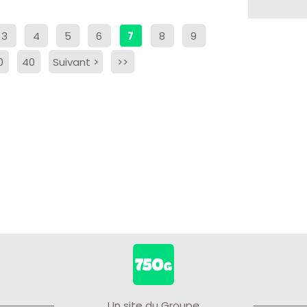
3
4
5
6
7
8
9
0
40
Suivant
>
>>
Un site du Groupe