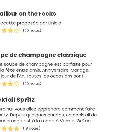
alibur on the rocks
recette proposée par Unicid
(20 notes)
pe de champagne classique
e soupe de champagne est parfaite pour
 la fête entre amis. Anniversaire, Mariage,
 jour de l'An, toutes les occasions sont
es pour la…
(20 notes)
ktail Spritz
urd'hui, vous allez apprendre comment faire
pritz. Depuis quelques années, ce cocktail de
eur orange est à la mode à Venise. Gr&aci…
(18 notes)