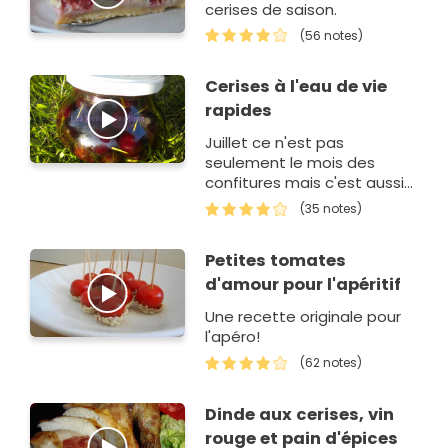
cerises de saison.
(56 notes)
Cerises à l'eau de vie
rapides
Juillet ce n'est pas
seulement le mois des
confitures mais c'est aussi
le moment de préparer des
(35 notes)
fruits à l'alcool que vous
dégusterez cet hiver ou que
Petites tomates
vous offrire…
d'amour pour l'apéritif
Une recette originale pour
l'apéro!
(62 notes)
Dinde aux cerises, vin
rouge et pain d'épices