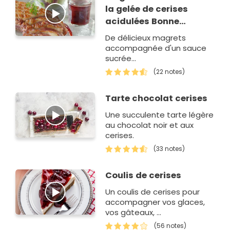
la gelée de cerises
acidulées Bonne
Maman
De délicieux magrets
accompagnée d'un sauce
sucrée...
(22 notes)
Tarte chocolat cerises
Une succulente tarte légère
au chocolat noir et aux
cerises.
(33 notes)
Coulis de cerises
Un coulis de cerises pour
accompagner vos glaces,
vos gâteaux, ...
(56 notes)