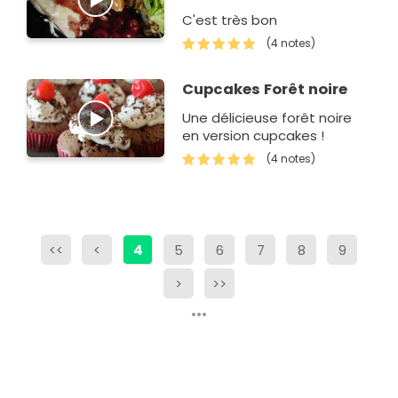
C'est très bon
(4 notes)
Cupcakes Forêt noire
Une délicieuse forêt noire
en version cupcakes !
(4 notes)
<<
<
4
5
6
7
8
9
>
>>