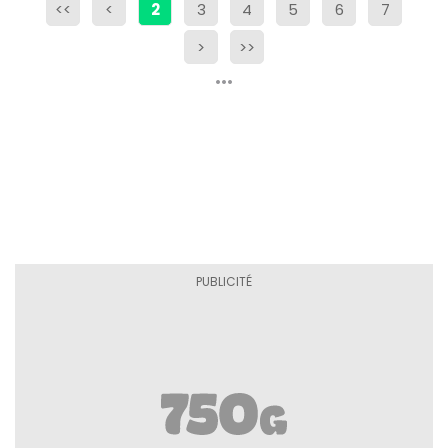
<<
<
2
3
4
5
6
7
>
>>