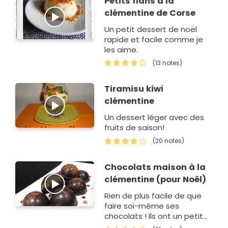
Petits flans à la
clémentine de Corse
Un petit dessert de noël
rapide et facile comme je
les aime.
(13 notes)
Tiramisu kiwi
clémentine
Un dessert léger avec des
fruits de saison!
(20 notes)
Chocolats maison à la
clémentine (pour Noël)
Rien de plus facile de que
faire soi-même ses
chocolats ! Ils ont un petit
goût "pims" , miam !