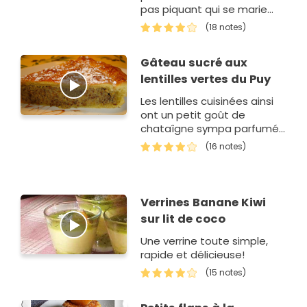
pas piquant qui se marie
très bien avec les poissons
(18 notes)
et crustacés. Il a un parfum
hor…
Gâteau sucré aux
lentilles vertes du Puy
Les lentilles cuisinées ainsi
ont un petit goût de
chataîgne sympa parfumée
à la clémentine. Associées
(16 notes)
à la p&…
Verrines Banane Kiwi
sur lit de coco
Une verrine toute simple,
rapide et délicieuse!
(15 notes)