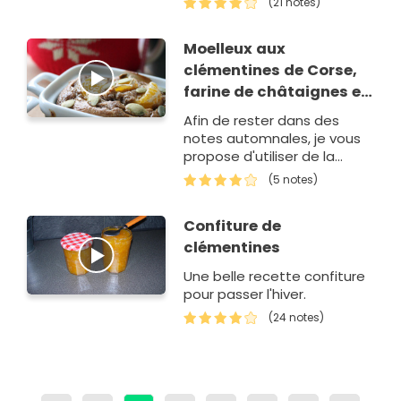
(21 notes)
Moelleux aux
clémentines de Corse,
farine de châtaignes et
graines de courge
Afin de rester dans des
notes automnales, je vous
propose d'utiliser de la
farine de châtaignes et de
(5 notes)
parsemer vos moelleux
avec des graines de courge.
Confiture de
clémentines
Une belle recette confiture
pour passer l'hiver.
(24 notes)