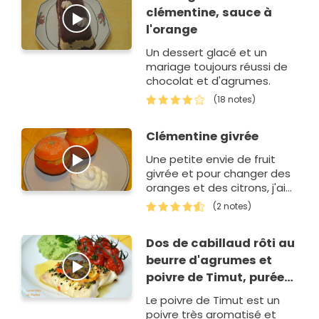
clémentine, sauce à
l'orange
Un dessert glacé et un
mariage toujours réussi de
chocolat et d'agrumes.
(18 notes)
Clémentine givrée
Une petite envie de fruit
givrée et pour changer des
oranges et des citrons, j'ai
choisi les clémentines !
(2 notes)
Dos de cabillaud rôti au
beurre d'agrumes et
poivre de Timut, purée
de petits pois à la
Le poivre de Timut est un
menthe
poivre très aromatisé et