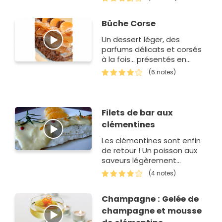
place du concours Côté
sucré.
Bûche Corse
Un dessert léger, des
parfums délicats et corsés
à la fois... présentés en
bûche pour un dessert de
(6 notes)
Noël, vous pouvez aussi le
présenter en millefeuille
individuel.
Filets de bar aux
clémentines
Les clémentines sont enfin
de retour ! Un poisson aux
saveurs légèrement
acidulées.
(4 notes)
Champagne : Gelée de
champagne et mousse