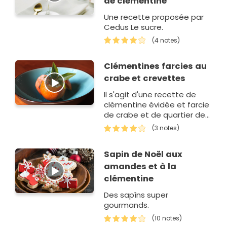
de clémentine
Une recette proposée par
Cedus Le sucre.
(4 notes)
Clémentines farcies au
crabe et crevettes
Il s'agit d'une recette de
clémentine évidée et farcie
de crabe et de quartier de
clémentines.C'est une
(3 notes)
entrée très fraiche, légère
et jolie sur l'assiette.
Sapin de Noël aux
amandes et à la
clémentine
Des sapîns super
gourmands.
(10 notes)