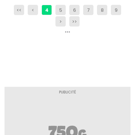
<<
<
4
5
6
7
8
9
>
>>