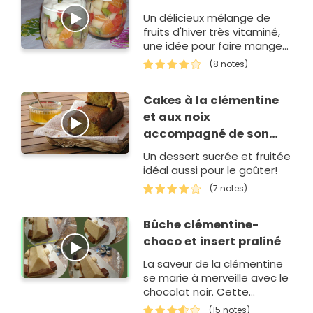
Un délicieux mélange de
fruits d'hiver très vitaminé,
une idée pour faire manger
des fruits aux enfant et aux
(8 notes)
plus grands.
Cakes à la clémentine
et aux noix
accompagné de son
sirop
Un dessert sucrée et fruitée
idéal aussi pour le goûter!
(7 notes)
Bûche clémentine-
choco et insert praliné
La saveur de la clémentine
se marie à merveille avec le
chocolat noir. Cette
recette remporte la 4ème
(15 notes)