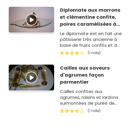
Diplomate aux marrons
et clémentine confite,
poires caramélisées à
la Mandarine Impériale
Le diplomate est en fait une
pâtisserie très ancienne à
base de fruits confits et de
rhum. Ici je vous livre une
(1 note)
version plus personnelle, de
saison avec une associ…
Cailles aux saveurs
d'agrumes façon
parmentier
Cailles confites aux
agrumes, raisins et lardons
surmontées de purée de
pommes de terre aux
(1 note)
éclats de marrons