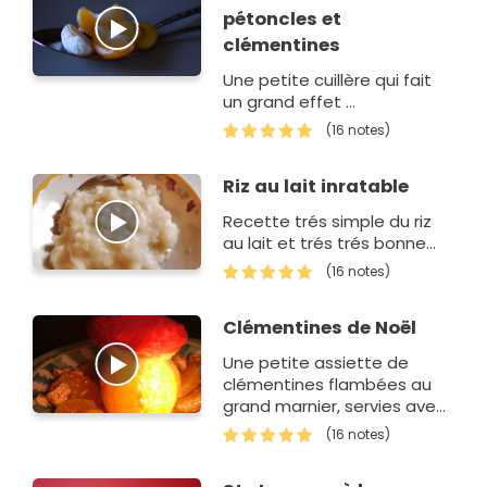
pétoncles et
clémentines
Une petite cuillère qui fait
un grand effet ...
(16 notes)
Riz au lait inratable
Recette trés simple du riz
au lait et trés trés bonne...
(16 notes)
Clémentines de Noël
Une petite assiette de
clémentines flambées au
grand marnier, servies avec
un sorbet à la framboise et
(16 notes)
des éclats de nougatine ...
un dessert simple et beau !