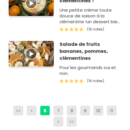
clémentines !
Une petite crème toute
douce de saison à la
clémentine !un dessert bien
parfumé !
(16 notes)
Salade de fruits
bananes, pommes,
clémentines
Pour les gourmands oui et
non.
(16 notes)
<<
<
6
7
8
9
10
11
>
>>