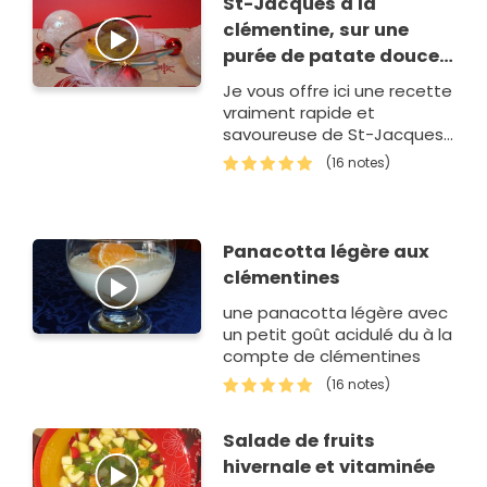
St-Jacques à la
clémentine, sur une
purée de patate douce
vanillée, émietté de
Je vous offre ici une recette
crumble au pain d'épice
vraiment rapide et
savoureuse de St-Jacques
avec une association de
(16 notes)
saveurs qui change, et qui
va réveiller vos papilles.
Panacotta légère aux
clémentines
une panacotta légère avec
un petit goût acidulé du à la
compte de clémentines
(16 notes)
Salade de fruits
hivernale et vitaminée