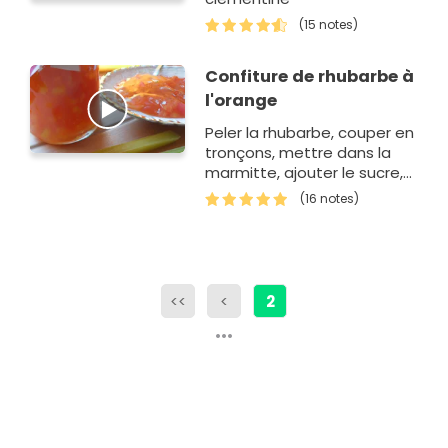
(15 notes)
Confiture de rhubarbe à
l'orange
Peler la rhubarbe, couper en
tronçons, mettre dans la
marmitte, ajouter le sucre,
remuer et laisser reposer.
(16 notes)
Faire cuire à ébullition 8 min
puis ajouter l'orange.
<<
<
2