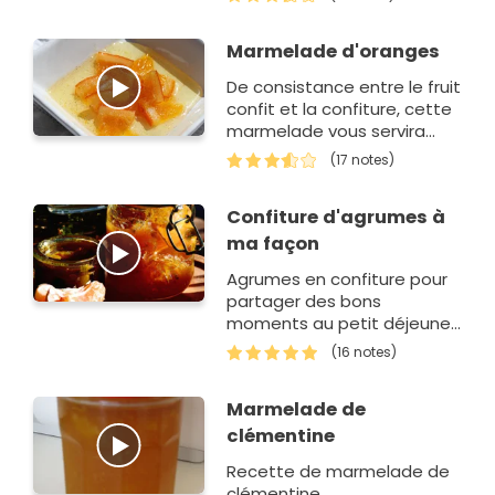
Marmelade d'oranges
De consistance entre le fruit
confit et la confiture, cette
marmelade vous servira
pour parfumer vos gâteaux:
(17 notes)
bûche orange-choco,
bavarois orange-chocolat,
Confiture d'agrumes à
baba, ou…
ma façon
Agrumes en confiture pour
partager des bons
moments au petit déjeuner
quand on en a le temps.....
(16 notes)
Marmelade de
clémentine
Recette de marmelade de
clémentine