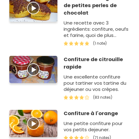
de petites perles de
chocolat
Une recette avec 3
ingrédients: confiture, oeufs
et farine, quoi de plus
facile? Etant donné que la
(1 note)
confiture d'orange est
toujours un peu surette, j'…
Confiture de citrouille
rapide
Une excellente confiture
pour tartiner vos tartine du
déjeuner ou vos crèpes.
(83 notes)
Confiture à l'orange
Une petite confiture pour
vos petits dejeuner.
(71 notes)