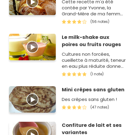
Cette recette m'a été
contée par Yvonne, la
Grand-Mère de ma femme,
mais elle n'a jamais eu
(56 notes)
l'occasion de m'en faire...Je
lui ai donc demandé sa
Le milk-shake aux
recette et me la su…
poires ou fruits rouges
Cultures non forcées,
cueillette à maturité, teneur
en eau plus réduite donnent
aux fruits bio une grande
(1 note)
richesse en vitamines et
min&e…
Mini crêpes sans gluten
Des crêpes sans gluten !
(47 notes)
Confiture de lait et ses
variantes