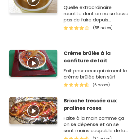
Quelle extraordinaire
recette dont on ne se lasse
pas de faire depuis
plusieurs générations.
(55 notes)
Crème brûlée à la
confiture de lait
Fait pour ceux qui aiment le
crème brûlée bien sûr!
(6 notes)
Brioche tressée aux
pralines roses
Faite à la main comme ça
on se dépense et on se
sent moins coupable de la
manger après...Miam !
(32 notes)