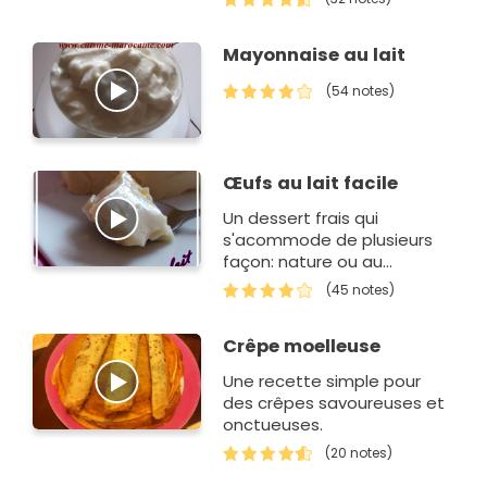
Mayonnaise au lait
(54 notes)
Œufs au lait facile
Un dessert frais qui
s'acommode de plusieurs
façon: nature ou au
caramel ! C'est selon vos
(45 notes)
goûts...
Crêpe moelleuse
Une recette simple pour
des crêpes savoureuses et
onctueuses.
(20 notes)