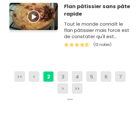
Flan pâtissier sans pâte
rapide
Tout le monde connaît le
flan pâtissier mais force est
de constater qu'il est
devenu rare de trouver un
(13 notes)
flan où l'on retrouve l'arôme
des bons oeufs frais.Ma
recett…
<<
<
2
3
4
5
6
7
>
>>