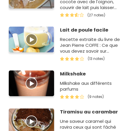
cocote avec de l'oignon,
couvrir de lait puis laisser
cuire diminuer la sauce...
(27 notes)
Lait de poule facile
Recette extraite du livre de
Jean Pierre COFFE : Ce que
vous devez savoir sur
l'&oeliguf / Editions Plon
(13 notes)
Milkshake
Milkshake aux différents
parfums
(9 notes)
Tiramisu au carambar
Une saveur caramel qui
ravira ceux qui sont fâché