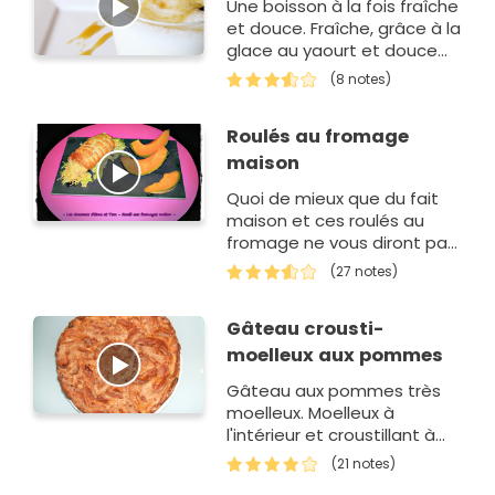
Une boisson à la fois fraîche
et douce. Fraîche, grâce à la
glace au yaourt et douce
grâce au miel qui vient
(8 notes)
délicatement parfumé ce
milk-shake. Cette recette
Roulés au fromage
rem…
maison
Quoi de mieux que du fait
maison et ces roulés au
fromage ne vous diront pas
le contraire.
(27 notes)
Gâteau crousti-
moelleux aux pommes
Gâteau aux pommes très
moelleux. Moelleux à
l'intérieur et croustillant à
l'extérieur... Une vrai
(21 notes)
merveille !