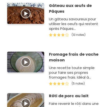
Gâteau aux œufs de
Pâques
Un gâteau savoureux pour
utiliser les oeufs qui restent
après Pâques...
(13 notes)
Fromage frais de vache
maison
Une recette toute simple
pour faire ses propres
fromages frais. Idéal à
l'apéritif sur des toasts,
(5 notes)
dans une salade ou bien en
dessert assaisonné de sel
Rôti de porc au lait
et poivre.
Faire revenir le rôti dans une