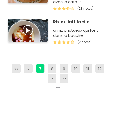
avec le café...!
(28 notes)
Riz au lait facile
un riz onctueux qui font
dans la bouche
(7 notes)
<<
<
7
8
9
10
11
12
>
>>