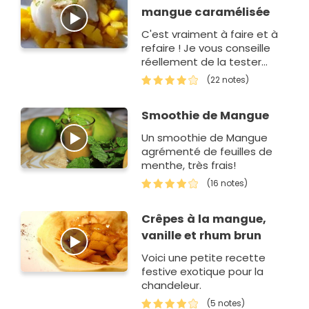
mangue caramélisée
C'est vraiment à faire et à
refaire ! Je vous conseille
réellement de la tester
vous allez émerveiller vos
(22 notes)
papilles! C'est un plat
tr&eg…
Smoothie de Mangue
Un smoothie de Mangue
agrémenté de feuilles de
menthe, très frais!
(16 notes)
Crêpes à la mangue,
vanille et rhum brun
Voici une petite recette
festive exotique pour la
chandeleur.
(5 notes)