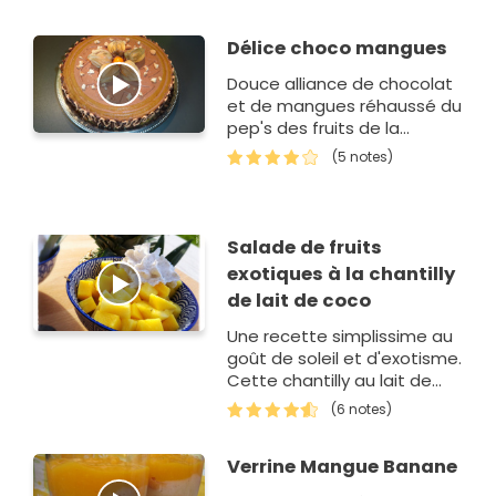
Délice choco mangues
Douce alliance de chocolat
et de mangues réhaussé du
pep's des fruits de la
passion sur un biscuit aux
(5 notes)
amandes.
Salade de fruits
exotiques à la chantilly
de lait de coco
Une recette simplissime au
goût de soleil et d'exotisme.
Cette chantilly au lait de
coco fera tout son effet
(6 notes)
auprès de vos invités !
Verrine Mangue Banane