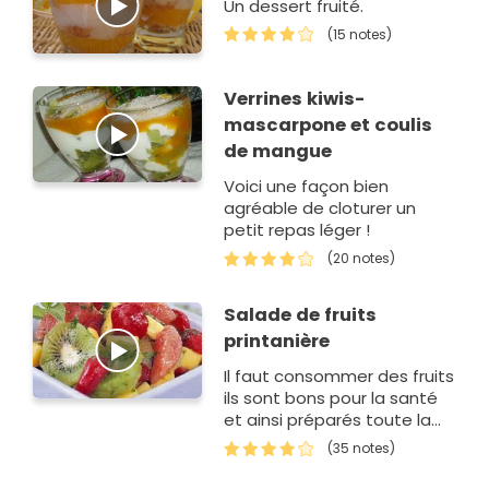
Un dessert fruité.
(15 notes)
Verrines kiwis-
mascarpone et coulis
de mangue
Voici une façon bien
agréable de cloturer un
petit repas léger !
(20 notes)
Salade de fruits
printanière
Il faut consommer des fruits
ils sont bons pour la santé
et ainsi préparés toute la
famille aimera ce dessert !
(35 notes)