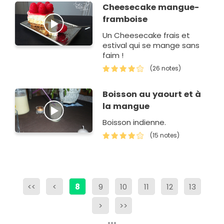
Cheesecake mangue-
framboise
Un Cheesecake frais et
estival qui se mange sans
faim !
(26 notes)
Boisson au yaourt et à
la mangue
Boisson indienne.
(15 notes)
<<
<
8
9
10
11
12
13
>
>>