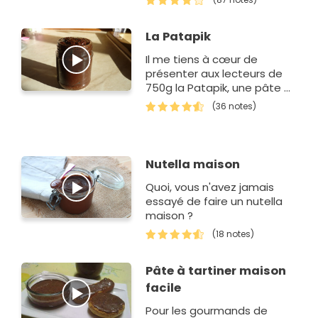
La Patapik
Il me tiens à cœur de
présenter aux lecteurs de
750g la Patapik, une pâte à
tartiner sans huile de palme
(36 notes)
que j'ai crée pour…
Nutella maison
Quoi, vous n'avez jamais
essayé de faire un nutella
maison ?
(18 notes)
Pâte à tartiner maison
facile
Pour les gourmands de