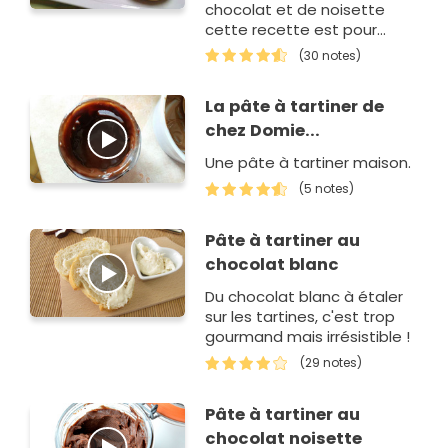
chocolat et de noisette
cette recette est pour
vous... rien ne vaut que le
(30 notes)
fait maison !
La pâte à tartiner de
chez Domie...
Une pâte à tartiner maison.
(5 notes)
Pâte à tartiner au
chocolat blanc
Du chocolat blanc à étaler
sur les tartines, c'est trop
gourmand mais irrésistible !
(29 notes)
Pâte à tartiner au
chocolat noisette