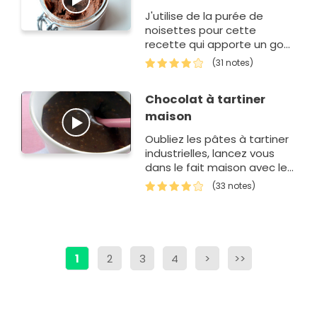
J'utilise de la purée de
noisettes pour cette
recette qui apporte un goût
prononcé en noisettes.
(31 notes)
Vous pouvez trouver la
purée de noisettes dans les
Chocolat à tartiner
magasins bio.
maison
Oubliez les pâtes à tartiner
industrielles, lancez vous
dans le fait maison avec le
chocolat que vous aimez et
(33 notes)
les fruits secs que que vous
préf…
1
2
3
4
>
>>