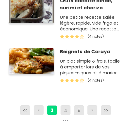
Œufs cocotte dinde,
surimi et chorizo
Une petite recette salée,
légère, rapide, vide frigo et
économique. Une recette
proposée par Laura.
(4 notes)
Beignets de Coraya
Un plat simple & frais, facile
à emporter lors de vos
piques-niques et à marier
avec une simple salade... Un
(4 notes)
délice corayen !Une recette
proposée par Nicogirl.
<<
<
3
4
5
>
>>