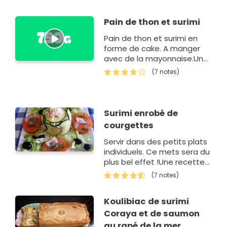
recette proposée par
Lelong.
Pain de thon et surimi
Pain de thon et surimi en
forme de cake. A manger
avec de la mayonnaise.Une
recette proposée par
(7 notes)
Elodie.
Surimi enrobé de
courgettes
Servir dans des petits plats
individuels. Ce mets sera du
plus bel effet !Une recette
proposée par Henriette C.
(7 notes)
Koulibiac de surimi
Coraya et de saumon
au rapé de la mer