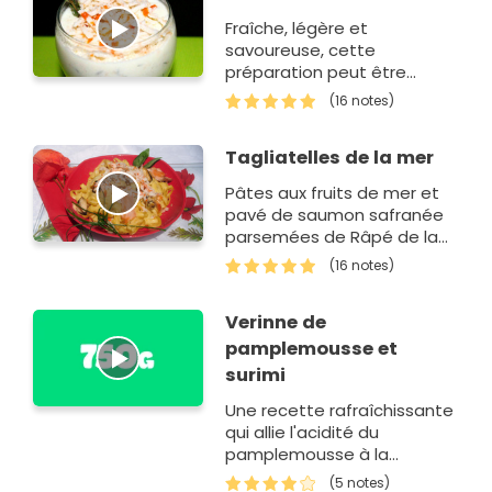
Fraîche, légère et
savoureuse, cette
préparation peut être
servie à l'apéritif ou en
(16 notes)
entrée. Vous pouvez
remplacer les miettes de
Tagliatelles de la mer
surimi par du crabe, des
crevettes…
Pâtes aux fruits de mer et
pavé de saumon safranée
parsemées de Râpé de la
Mer Coroya.Une recette
(16 notes)
proposée par Marie-
Bernadette.
Verinne de
pamplemousse et
surimi
Une recette rafraîchissante
qui allie l'acidité du
pamplemousse à la
douceur du surimi.Une
(5 notes)