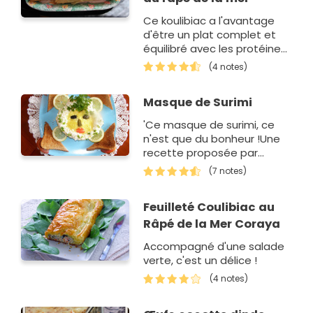
Ce koulibiac a l'avantage
d'être un plat complet et
équilibré avec les protéines
du poisson et des oeufs, les
(4 notes)
fibres des épinards et des
carottes et les glucides du…
Masque de Surimi
'Ce masque de surimi, ce
n'est que du bonheur !Une
recette proposée par
Henirette.
(7 notes)
Feuilleté Coulibiac au
Râpé de la Mer Coraya
Accompagné d'une salade
verte, c'est un délice !
(4 notes)