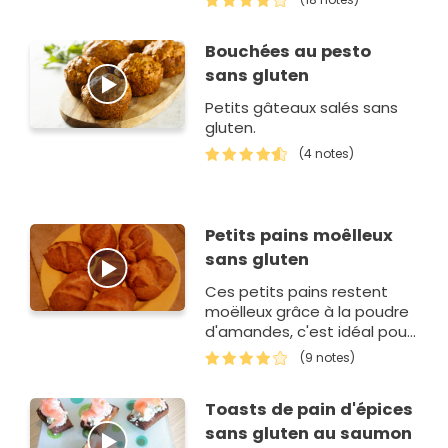
Bouchées au pesto
sans gluten
Petits gâteaux salés sans
gluten.
(4 notes)
Petits pains moêlleux
sans gluten
Ces petits pains restent
moëlleux grâce à la poudre
d'amandes, c'est idéal pour
le goûter des enfants.
(9 notes)
Toasts de pain d'épices
sans gluten au saumon