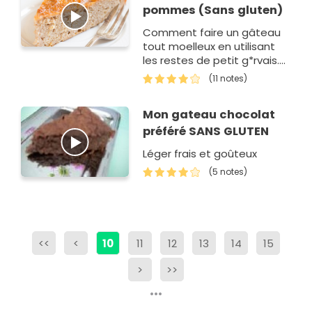
pommes (Sans gluten)
Comment faire un gâteau
tout moelleux en utilisant
les restes de petit g*rvais.
Vos enfants vont adoraient.
(11 notes)
Mon gateau chocolat
préféré SANS GLUTEN
Léger frais et goûteux
(5 notes)
<<
<
10
11
12
13
14
15
>
>>