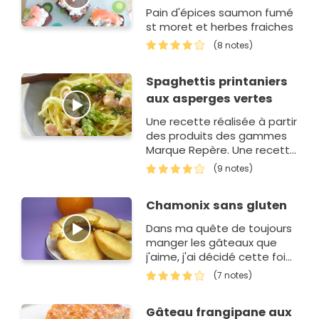
Pain d'épices saumon fumé
st moret et herbes fraiches
(8 notes)
Spaghettis printaniers
aux asperges vertes
Une recette réalisée à partir
des produits des gammes
Marque Repère. Une recette
sans gluten.
(9 notes)
Chamonix sans gluten
Dans ma quête de toujours
manger les gâteaux que
j'aime, j'ai décidé cette fois-
ci de m'attaquer à un
(7 notes)
gâteau de mon enfance, le
Chamonix de LU. Aucune
Gâteau frangipane aux
recette n'exi…