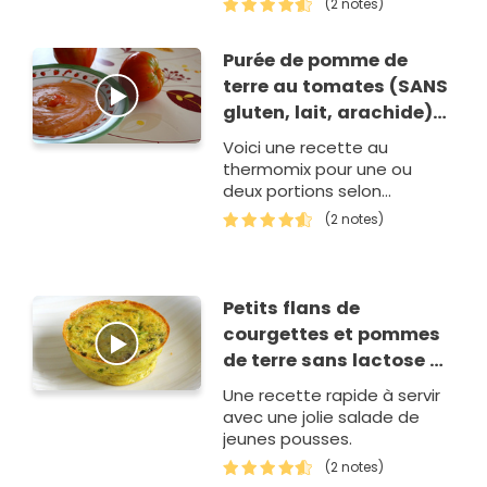
(2 notes)
Purée de pomme de
terre au tomates (SANS
gluten, lait, arachide)
{à partir de 7 mois}
Voici une recette au
thermomix pour une ou
deux portions selon
l'appétit et l'âge.
(2 notes)
Petits flans de
courgettes et pommes
de terre sans lactose et
sans gluten
Une recette rapide à servir
avec une jolie salade de
jeunes pousses.
(2 notes)