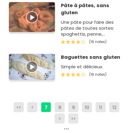
Pâte à pâtes, sans
gluten
Une pâte pour faire des
pâtes de toutes sortes:
spaghettis, penne,
tagliatelles,... et bien sur
(16 notes)
sans gluten ! Un vrai régal.
Baguettes sans gluten
Simple et délicieux.
(16 notes)
<<
<
7
8
9
10
11
12
>
>>