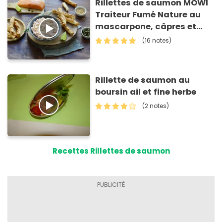
Rillettes de saumon MOWI
Traiteur Fumé Nature au
mascarpone, câpres et
citron vert et feuilletés aux
(16 notes)
herbes
Rillette de saumon au
boursin ail et fine herbe
(2 notes)
Recettes Rillettes de saumon