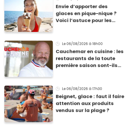
Envie d’apporter des
glaces en pique-nique ?
Voici l’astuce pour les
transporter facilement et
les conserver sans qu’elles
ne fondent !
Le 06/08/2026
à 18h00
Cauchemar en cuisine : les
restaurants de la toute
première saison sont-ils
encore ouverts ?
Le 06/08/2026
à 17h30
Beignet, glace : faut il faire
attention aux produits
vendus sur la plage ?