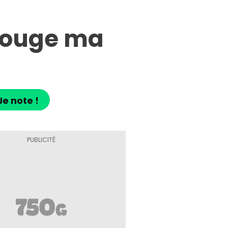
 rouge ma
Je note !