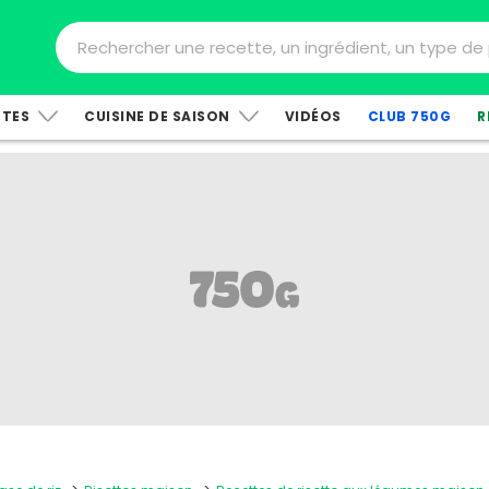
TTES
CUISINE DE SAISON
VIDÉOS
CLUB 750G
R