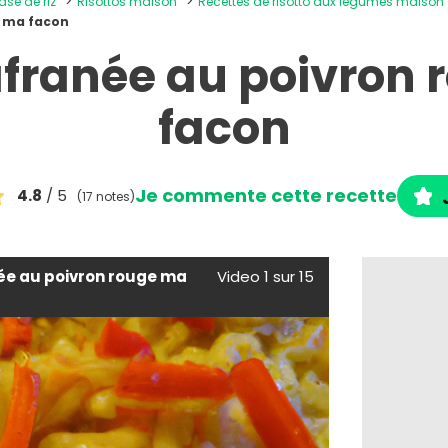
ase de riz
Risottos maison
Recettes de risotto aux légumes maison
e ma facon
afranée au poivron
facon
Je commente cette recette
4.8
/ 5
(17 notes)
ée au poivron rouge ma
Video 1 sur 15