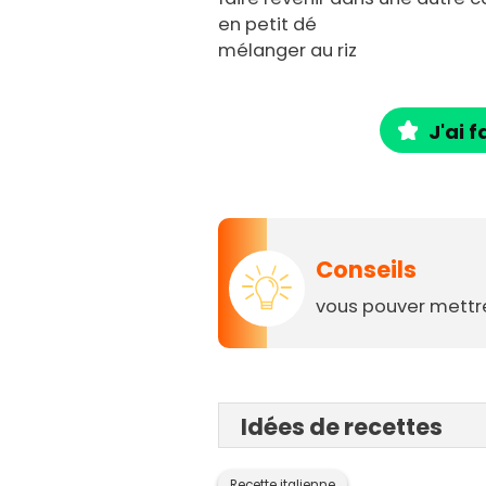
en petit dé
mélanger au riz
J'ai f
Conseils
vous pouver mettre
Idées de recettes
Recette italienne