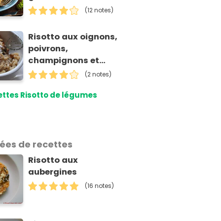
séchées
(12 notes)
Risotto aux oignons,
poivrons,
champignons et
roquette
(2 notes)
ttes Risotto de légumes
dées de recettes
Risotto aux
aubergines
(16 notes)