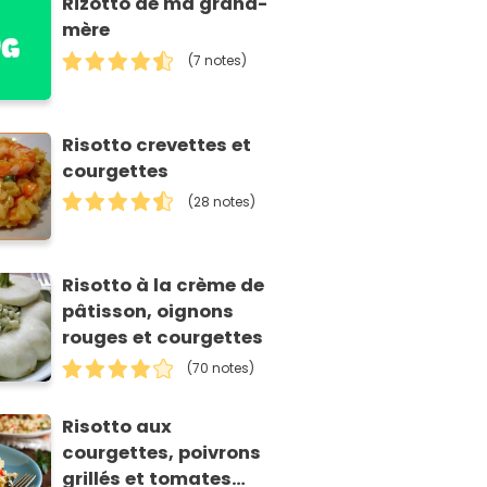
Rizotto de ma grand-
mère
(7 notes)
Risotto crevettes et
courgettes
(28 notes)
Risotto à la crème de
pâtisson, oignons
rouges et courgettes
(70 notes)
Risotto aux
courgettes, poivrons
grillés et tomates