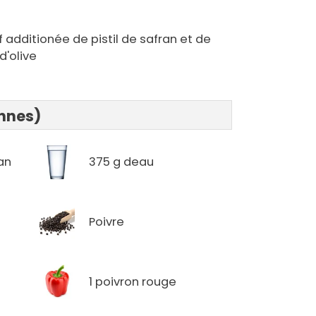
af additionée de pistil de safran et de
d'olive
onnes)
ran
375 g deau
Poivre
1 poivron rouge