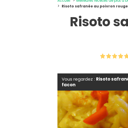
Accueil
Meilleures recettes de plat à b
Risoto safranée au poivron roug
Risoto s
Vous regardez :
Risoto safran
facon