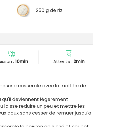
250 g de riz
isson :
10min
Attente :
2min
 dansune casserole avec la moitiée de
'a qu'il deviennent légerement
u laisse reduire un peu et mettre les
 feux doux sans cesser de remuer jusqu'a
casserole le poivron eplluché et coupet