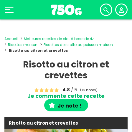
Accueil
Meilleures recettes de plat à base de riz
Risottos maison
Recettes de risotto au poisson maison
Risotto au citron et crevettes
Risotto au citron et
crevettes
4.8
/ 5
(16 notes)
Je commente cette recette
Je note !
Risotto au citron et crevettes