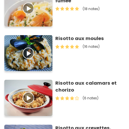
fumée
(18 notes)
Risotto aux moules
(16 notes)
Risotto aux calamars et
chorizo
(6 notes)
Risotto aux crevettes,