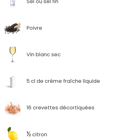
Sel ou sel fin
Poivre
Vin blanc sec
5 cl de crème fraîche liquide
16 crevettes décortiquées
½
citron